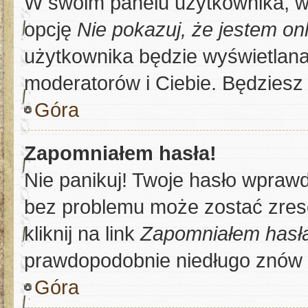
W swoim panelu użytkownika, w 
opcję
Nie pokazuj, że jestem on
użytkownika będzie wyświetlana 
moderatorów i Ciebie. Będziesz 
Góra
Zapomniałem hasła!
Nie panikuj! Twoje hasło wpraw
bez problemu może zostać zrese
kliknij na link
Zapomniałem hasł
prawdopodobnie niedługo znów 
Góra