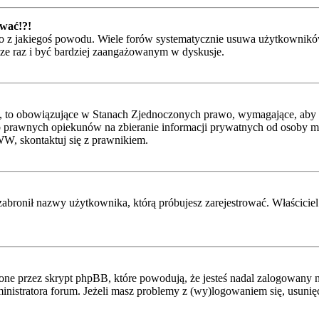
ować!?!
 z jakiegoś powodu. Wiele forów systematycznie usuwa użytkowników, 
szcze raz i być bardziej zaangażowanym w dyskusje.
, to obowiązujące w Stanach Zjednoczonych prawo, wymagające, aby st
 prawnych opiekunów na zbieranie informacji prywatnych od osoby mając
WW, skontaktuj się z prawnikiem.
zabronił nazwy użytkownika, którą próbujesz zarejestrować. Właściciel 
ne przez skrypt phpBB, które powodują, że jesteś nadal zalogowany na
administratora forum. Jeżeli masz problemy z (wy)logowaniem się, usuni