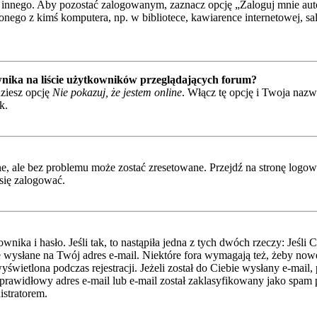
 innego. Aby pozostać zalogowanym, zaznacz opcję „Zaloguj mnie autom
nego z kimś komputera, np. w bibliotece, kawiarence internetowej, sali 
nika na liście użytkowników przeglądających forum?
ziesz opcję
Nie pokazuj, że jestem online
. Włącz tę opcję i Twoja naz
k.
 ale bez problemu może zostać zresetowane. Przejdź na stronę logowan
się zalogować.
ka i hasło. Jeśli tak, to nastąpiła jedna z tych dwóch rzeczy: Jeśli 
je wysłane na Twój adres e-mail. Niektóre fora wymagają też, żeby nowe
świetlona podczas rejestracji. Jeżeli został do Ciebie wysłany e-mail,
rawidłowy adres e-mail lub e-mail został zaklasyfikowany jako spam pr
istratorem.