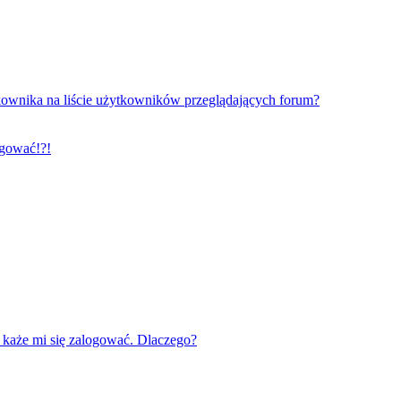
ownika na liście użytkowników przeglądających forum?
ogować!?!
każe mi się zalogować. Dlaczego?