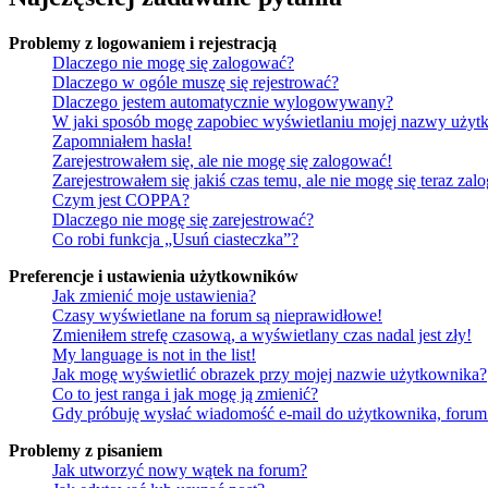
Problemy z logowaniem i rejestracją
Dlaczego nie mogę się zalogować?
Dlaczego w ogóle muszę się rejestrować?
Dlaczego jestem automatycznie wylogowywany?
W jaki sposób mogę zapobiec wyświetlaniu mojej nazwy użytk
Zapomniałem hasła!
Zarejestrowałem się, ale nie mogę się zalogować!
Zarejestrowałem się jakiś czas temu, ale nie mogę się teraz zal
Czym jest COPPA?
Dlaczego nie mogę się zarejestrować?
Co robi funkcja „Usuń ciasteczka”?
Preferencje i ustawienia użytkowników
Jak zmienić moje ustawienia?
Czasy wyświetlane na forum są nieprawidłowe!
Zmieniłem strefę czasową, a wyświetlany czas nadal jest zły!
My language is not in the list!
Jak mogę wyświetlić obrazek przy mojej nazwie użytkownika?
Co to jest ranga i jak mogę ją zmienić?
Gdy próbuję wysłać wiadomość e-mail do użytkownika, forum 
Problemy z pisaniem
Jak utworzyć nowy wątek na forum?