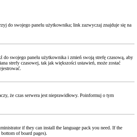
rzyj do swojego panelu użytkownika; link zazwyczaj znajduje się na
ejdź do swojego panelu użytkownika i zmień swoją strefę czasową, aby
a strefy czasowej, tak jak większości ustawień, może zostać
ejestrować.
naczy, że czas serwera jest nieprawidłowy. Poinformuj o tym
inistrator if they can install the language pack you need. If the
e bottom of board pages).