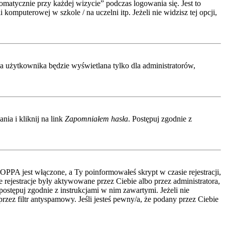
atycznie przy każdej wizycie” podczas logowania się. Jest to
komputerowej w szkole / na uczelni itp. Jeżeli nie widzisz tej opcji,
wa użytkownika będzie wyświetlana tylko dla administratorów,
ia i kliknij na link
Zapomniałem hasła
. Postępuj zgodnie z
COPPA jest włączone, a Ty poinformowałeś skrypt w czasie rejestracji,
 rejestracje były aktywowane przez Ciebie albo przez administratora,
 postępuj zgodnie z instrukcjami w nim zawartymi. Jeżeli nie
zez filtr antyspamowy. Jeśli jesteś pewny/a, że podany przez Ciebie