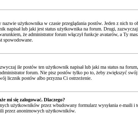
y nazwie użytkownika w czasie przeglądania postów. Jeden z nich to 
napisał lub jaki jest status użytkownika na forum. Drugi, zazwyczaj w
runkiem, że administrator forum włączył funkcje avatarów, a Ty masz
jest spowodowane.
czaj ile postów ten użytkownik napisał lub jaki ma status na forum, n
ministrator forum. Nie pisz postów tylko po to, żeby zwiększyć swój l
wój licznik postów albo przyzna Ci ostrzeżenie.
że mi się zalogować. Dlaczego?
ych użytkowników przez wbudowany formularz wysyłania e-maili i to ty
ili przez anonimowych użytkowników.