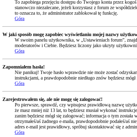
To zapobiega przejęciu dostępu do Twojego konta przez kogoś
stanowczo niezalecane, jeżeli korzystasz z forum ze współdzielo
to oznacza to, że administrator zablokował tę funkcję.
Góra
W jaki sposób mogę zapobiec wyświetlaniu mojej nazwy użytkow
W swoim panelu użytkownika, w „Ustawieniach forum”, znajd
moderatorów i Ciebie. Będziesz liczony jako ukryty użytkowni
Góra
Zapomniałem hasła!
Nie panikuj! Twoje hasło wprawdzie nie może zostać odzyskane,
instrukcjami, a prawdopodobnie niedługo znów będziesz mógł 
Góra
Zarejestrowałem się, ale nie mogę się zalogować!
Po pierwsze, sprawdź, czy wpisujesz prawidłową nazwę użytkowni
że masz mniej niż 13 lat, to będziesz musiał wykonać instrukc
zanim będziesz mógł się zalogować; informacja o tym została wy
otrzymałeś/aś żadnego e-maila, prawdopodobnie podałeś/aś niep
adres e-mail jest prawidłowy, spróbuj skontaktować się z admin
Góra