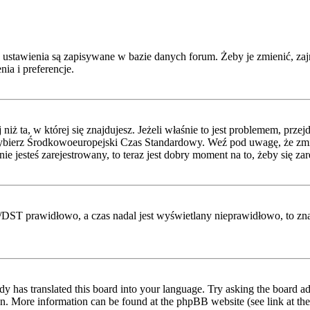
 ustawienia są zapisywane w bazie danych forum. Żeby je zmienić, zaj
ia i preferencje.
niż ta, w której się znajdujesz. Jeżeli właśnie to jest problemem, prz
ybierz Środkowoeuropejski Czas Standardowy. Weź pod uwagę, że zmian
 jesteś zarejestrowany, to teraz jest dobry moment na to, żeby się zar
etni/DST prawidłowo, a czas nadal jest wyświetlany nieprawidłowo, to z
dy has translated this board into your language. Try asking the board adm
tion. More information can be found at the phpBB website (see link at th