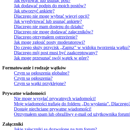
Jak edytować lub usunąć post?
Jak dodawać podpis do moich postów?
Jak utworzyć ankietę?
Dlaczego nie mogę wybrać więcej opcji?
Jak wyedytować lub usunąć ankietę?
Dlaczego nie mam dostępu do działu?
Dlaczego nie mogę dodawać załączników?
Dlaczego otrzymałem ostrzeżenie?
Jak mogę zgłosić posty moderatorowi?
Do czego służy przycisk „Zapisz” w widoku tworzenia wątku?
Dlaczego mój post musi być zaakceptowany?
Jak mogę przesunąć swój wątek w górę?
Formatowanie i rodzaje wątków
Czym są ogłoszenia globalne?
Czym są ogłoszenia?
Czym są wątki przyklejone?
Prywatne wiadomości
Nie mogę wysyłać prywatnych wiadomości!
Moje wiadomości trafiają do folderu „Do wysłania”. Dlaczego
Dostaję niechciane prywatne wiadomości!
Otrzymałem spam lub obraźliwy e-mail od użytkownika forum
Załączniki
Jakie załączniki są dozwolone na tym forum?