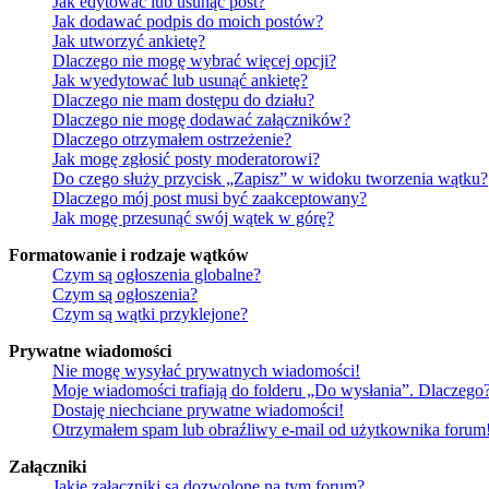
Jak edytować lub usunąć post?
Jak dodawać podpis do moich postów?
Jak utworzyć ankietę?
Dlaczego nie mogę wybrać więcej opcji?
Jak wyedytować lub usunąć ankietę?
Dlaczego nie mam dostępu do działu?
Dlaczego nie mogę dodawać załączników?
Dlaczego otrzymałem ostrzeżenie?
Jak mogę zgłosić posty moderatorowi?
Do czego służy przycisk „Zapisz” w widoku tworzenia wątku?
Dlaczego mój post musi być zaakceptowany?
Jak mogę przesunąć swój wątek w górę?
Formatowanie i rodzaje wątków
Czym są ogłoszenia globalne?
Czym są ogłoszenia?
Czym są wątki przyklejone?
Prywatne wiadomości
Nie mogę wysyłać prywatnych wiadomości!
Moje wiadomości trafiają do folderu „Do wysłania”. Dlaczego
Dostaję niechciane prywatne wiadomości!
Otrzymałem spam lub obraźliwy e-mail od użytkownika forum
Załączniki
Jakie załączniki są dozwolone na tym forum?