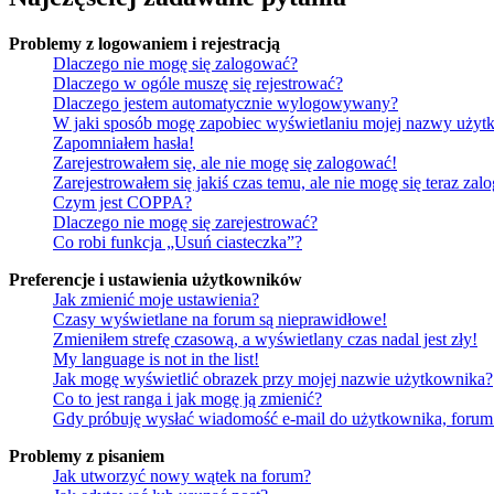
Problemy z logowaniem i rejestracją
Dlaczego nie mogę się zalogować?
Dlaczego w ogóle muszę się rejestrować?
Dlaczego jestem automatycznie wylogowywany?
W jaki sposób mogę zapobiec wyświetlaniu mojej nazwy użytk
Zapomniałem hasła!
Zarejestrowałem się, ale nie mogę się zalogować!
Zarejestrowałem się jakiś czas temu, ale nie mogę się teraz zal
Czym jest COPPA?
Dlaczego nie mogę się zarejestrować?
Co robi funkcja „Usuń ciasteczka”?
Preferencje i ustawienia użytkowników
Jak zmienić moje ustawienia?
Czasy wyświetlane na forum są nieprawidłowe!
Zmieniłem strefę czasową, a wyświetlany czas nadal jest zły!
My language is not in the list!
Jak mogę wyświetlić obrazek przy mojej nazwie użytkownika?
Co to jest ranga i jak mogę ją zmienić?
Gdy próbuję wysłać wiadomość e-mail do użytkownika, forum 
Problemy z pisaniem
Jak utworzyć nowy wątek na forum?