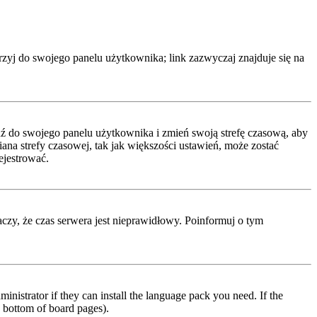
rzyj do swojego panelu użytkownika; link zazwyczaj znajduje się na
ejdź do swojego panelu użytkownika i zmień swoją strefę czasową, aby
a strefy czasowej, tak jak większości ustawień, może zostać
ejestrować.
naczy, że czas serwera jest nieprawidłowy. Poinformuj o tym
inistrator if they can install the language pack you need. If the
e bottom of board pages).