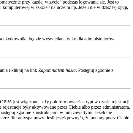
atycznie przy każdej wizycie” podczas logowania się. Jest to
komputerowej w szkole / na uczelni itp. Jeżeli nie widzisz tej opcji,
wa użytkownika będzie wyświetlana tylko dla administratorów,
ia i kliknij na link
Zapomniałem hasła
. Postępuj zgodnie z
COPPA jest włączone, a Ty poinformowałeś skrypt w czasie rejestracji,
 rejestracje były aktywowane przez Ciebie albo przez administratora,
 postępuj zgodnie z instrukcjami w nim zawartymi. Jeżeli nie
zez filtr antyspamowy. Jeśli jesteś pewny/a, że podany przez Ciebie