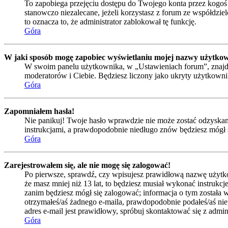
To zapobiega przejęciu dostępu do Twojego konta przez kogoś
stanowczo niezalecane, jeżeli korzystasz z forum ze współdzielo
to oznacza to, że administrator zablokował tę funkcję.
Góra
W jaki sposób mogę zapobiec wyświetlaniu mojej nazwy użytkow
W swoim panelu użytkownika, w „Ustawieniach forum”, znajd
moderatorów i Ciebie. Będziesz liczony jako ukryty użytkowni
Góra
Zapomniałem hasła!
Nie panikuj! Twoje hasło wprawdzie nie może zostać odzyskane,
instrukcjami, a prawdopodobnie niedługo znów będziesz mógł 
Góra
Zarejestrowałem się, ale nie mogę się zalogować!
Po pierwsze, sprawdź, czy wpisujesz prawidłową nazwę użytkowni
że masz mniej niż 13 lat, to będziesz musiał wykonać instrukc
zanim będziesz mógł się zalogować; informacja o tym została wy
otrzymałeś/aś żadnego e-maila, prawdopodobnie podałeś/aś niep
adres e-mail jest prawidłowy, spróbuj skontaktować się z admin
Góra