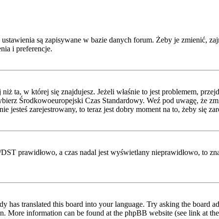
 ustawienia są zapisywane w bazie danych forum. Żeby je zmienić, zaj
ia i preferencje.
niż ta, w której się znajdujesz. Jeżeli właśnie to jest problemem, prz
ybierz Środkowoeuropejski Czas Standardowy. Weź pod uwagę, że zmian
 jesteś zarejestrowany, to teraz jest dobry moment na to, żeby się zar
etni/DST prawidłowo, a czas nadal jest wyświetlany nieprawidłowo, to z
dy has translated this board into your language. Try asking the board adm
tion. More information can be found at the phpBB website (see link at th