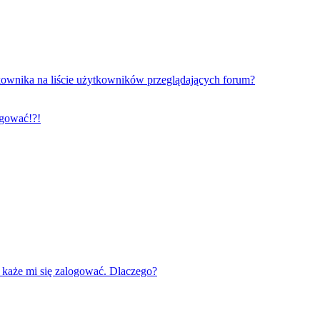
ownika na liście użytkowników przeglądających forum?
ogować!?!
każe mi się zalogować. Dlaczego?