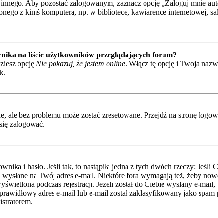
 innego. Aby pozostać zalogowanym, zaznacz opcję „Zaloguj mnie autom
nego z kimś komputera, np. w bibliotece, kawiarence internetowej, sali 
nika na liście użytkowników przeglądających forum?
ziesz opcję
Nie pokazuj, że jestem online
. Włącz tę opcję i Twoja naz
k.
 ale bez problemu może zostać zresetowane. Przejdź na stronę logowan
się zalogować.
ka i hasło. Jeśli tak, to nastąpiła jedna z tych dwóch rzeczy: Jeśli 
je wysłane na Twój adres e-mail. Niektóre fora wymagają też, żeby nowe
świetlona podczas rejestracji. Jeżeli został do Ciebie wysłany e-mail,
rawidłowy adres e-mail lub e-mail został zaklasyfikowany jako spam pr
istratorem.