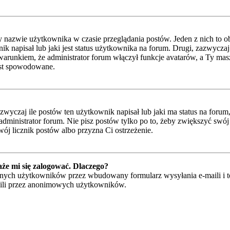
y nazwie użytkownika w czasie przeglądania postów. Jeden z nich to 
napisał lub jaki jest status użytkownika na forum. Drugi, zazwyczaj w
runkiem, że administrator forum włączył funkcje avatarów, a Ty masz
jest spowodowane.
czaj ile postów ten użytkownik napisał lub jaki ma status na forum, n
ministrator forum. Nie pisz postów tylko po to, żeby zwiększyć swój l
wój licznik postów albo przyzna Ci ostrzeżenie.
że mi się zalogować. Dlaczego?
ych użytkowników przez wbudowany formularz wysyłania e-maili i to ty
ili przez anonimowych użytkowników.