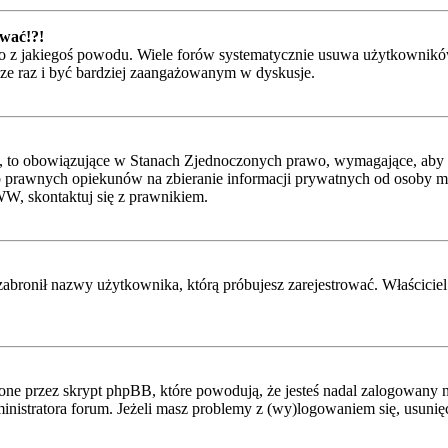
ować!?!
 z jakiegoś powodu. Wiele forów systematycznie usuwa użytkowników, 
szcze raz i być bardziej zaangażowanym w dyskusje.
, to obowiązujące w Stanach Zjednoczonych prawo, wymagające, aby st
 prawnych opiekunów na zbieranie informacji prywatnych od osoby mając
WW, skontaktuj się z prawnikiem.
zabronił nazwy użytkownika, którą próbujesz zarejestrować. Właściciel 
ne przez skrypt phpBB, które powodują, że jesteś nadal zalogowany na
administratora forum. Jeżeli masz problemy z (wy)logowaniem się, usuni