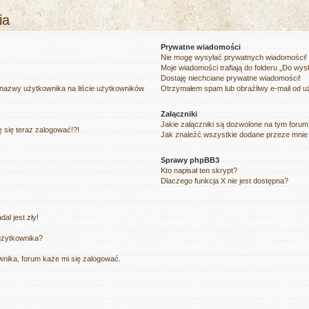
ia
Prywatne wiadomości
Nie mogę wysyłać prywatnych wiadomości!
Moje wiadomości trafiają do folderu „Do wys
Dostaję niechciane prywatne wiadomości!
 nazwy użytkownika na liście użytkowników
Otrzymałem spam lub obraźliwy e-mail od u
Załączniki
Jakie załączniki są dozwolone na tym foru
ę się teraz zalogować!?!
Jak znaleźć wszystkie dodane przeze mnie 
Sprawy phpBB3
Kto napisał ten skrypt?
Dlaczego funkcja X nie jest dostępna?
al jest zły!
użytkownika?
nika, forum każe mi się zalogować.