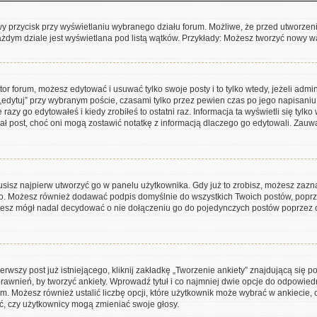
wy przycisk przy wyświetlaniu wybranego działu forum. Możliwe, że przed utworze
ażdym dziale jest wyświetlana pod listą wątków. Przykłady: Możesz tworzyć nowy w
tor forum, możesz edytować i usuwać tylko swoje posty i to tylko wtedy, jeżeli admi
„edytuj” przy wybranym poście, czasami tylko przez pewien czas po jego napisaniu. 
razy go edytowałeś i kiedy zrobiłeś to ostatni raz. Informacja ta wyświetli się tylko 
ował post, choć oni mogą zostawić notatkę z informacją dlaczego go edytowali. Zau
isz najpierw utworzyć go w panelu użytkownika. Gdy już to zrobisz, możesz zaz
ego. Możesz również dodawać podpis domyślnie do wszystkich Twoich postów, pop
dziesz mógł nadal decydować o nie dołączeniu go do pojedynczych postów poprz
rwszy post już istniejącego, kliknij zakładkę „Tworzenie ankiety” znajdującą się po
prawnień, by tworzyć ankiety. Wprowadź tytuł i co najmniej dwie opcje do odpowied
ym. Możesz również ustalić liczbę opcji, które użytkownik może wybrać w ankiecie,
ć, czy użytkownicy mogą zmieniać swoje głosy.