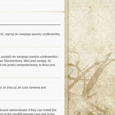
ić, zajrzyj do swojego panelu użytkownika;
m, przejdź do swojego panelu użytkownika i
Czas Standardowy. Weź pod uwagę, że
nie jesteś zarejestrowany, to teraz jest
, to znaczy, że czas serwera jest
oard administrator if they can install the
nd at the phpBB website (see link at the