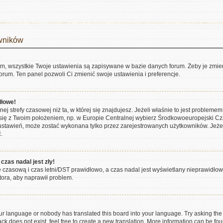
owników
em, wszystkie Twoje ustawienia są zapisywane w bazie danych forum. Żeby je zmien
forum. Ten panel pozwoli Ci zmienić swoje ustawienia i preferencje.
dłowe!
ej strefy czasowej niż ta, w której się znajdujesz. Jeżeli właśnie to jest probleme
 się z Twoim położeniem, np. w Europie Centralnej wybierz Środkowoeuropejski 
ustawień, może zostać wykonana tylko przez zarejestrowanych użytkowników. Jeżeli 
.
czas nadal jest zły!
fę czasową i czas letni/DST prawidłowo, a czas nadal jest wyświetlany nieprawidłowo
tora, aby naprawił problem.
our language or nobody has translated this board into your language. Try asking the b
k does not exist, feel free to create a new translation. More information can be fou