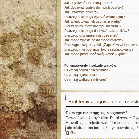
Jak edytować lub usunąć post?
Jak dodawać podpis do moich postów?
Jak utworzyć ankietę?
Dlaczego nie mogę wybrać więcej opcji?
Jak wyedytować lub usunąć ankietę?
Dlaczego nie mam dostępu do działu?
Dlaczego nie mogę dodawać załączników?
Dlaczego otrzymałem ostrzeżenie?
Jak mogę zgłosić posty moderatorowi?
Do czego służy przycisk „Zapisz” w widoku twor
Dlaczego mój post musi być zaakceptowany?
Jak mogę przesunąć swój wątek w górę?
Formatowanie i rodzaje wątków
Czym są ogłoszenia globalne?
Czym są ogłoszenia?
Czym są wątki przyklejone?
Problemy z logowaniem i rejestr
Dlaczego nie mogę się zalogować?
Powodów może być kilka. Po pierwsze: Czy w
A jeżeli się zarejestrowałeś i mimo to nie 
administratorem forum, żeby upewnić się, ż
Góra