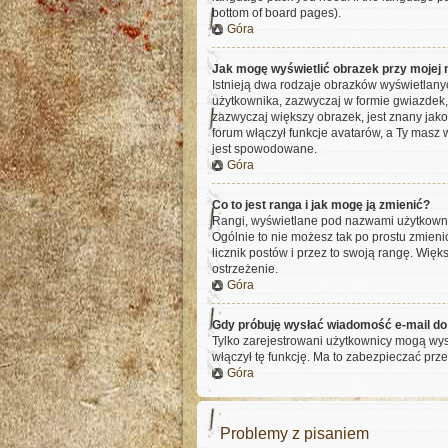
bottom of board pages).
Góra
Jak mogę wyświetlić obrazek przy mojej
Istnieją dwa rodzaje obrazków wyświetlany
użytkownika, zazwyczaj w formie gwiazdek, 
zazwyczaj większy obrazek, jest znany jako
forum włączył funkcje avatarów, a Ty masz 
jest spowodowane.
Góra
Co to jest ranga i jak mogę ją zmienić?
Rangi, wyświetlane pod nazwami użytkownikó
Ogólnie to nie możesz tak po prostu zmieni
licznik postów i przez to swoją rangę. Więks
ostrzeżenie.
Góra
Gdy próbuję wysłać wiadomość e-mail do
Tylko zarejestrowani użytkownicy mogą wysy
włączył tę funkcję. Ma to zabezpieczać p
Góra
Problemy z pisaniem