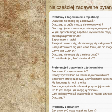
Najczęściej zadawane pytan
Problemy z logowaniem i rejestracją
Dlaczego nie mogę się zalogować?
Dlaczego w ogóle muszę się rejestrować?
Dlaczego jestem automatycznie wylogowywany?
W jaki sposób mogę zapobiec wyświetlaniu mojej
przeglądających forum?
Zapomniałem hasła!
Zarejestrowałem się, ale nie mogę się zalogować!
Zarejestrowałem się jakiś czas temu, ale nie mog
Czym jest COPPA?
Dlaczego nie mogę się zarejestrować?
Co robi funkcja „Usuń ciasteczka”?
Preferencje i ustawienia użytkowników
Jak zmienić moje ustawienia?
Czasy wyświetlane na forum są nieprawidłowe!
Zmieniłem strefę czasową, a wyświetlany czas nad
My language is not in the list!
Jak mogę wyświetlić obrazek przy mojej nazwie 
Co to jest ranga i jak mogę ją zmienić?
Gdy próbuję wysłać wiadomość e-mail do użytkow
Dlaczego?
Problemy z pisaniem
Jak utworzyć nowy wątek na forum?