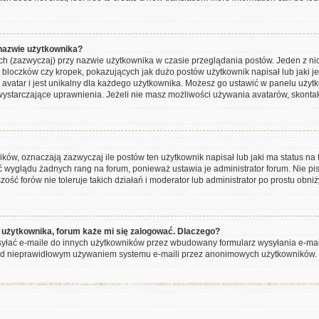
 nazwie użytkownika?
ch (zazwyczaj) przy nazwie użytkownika w czasie przeglądania postów. Jeden z ni
bloczków czy kropek, pokazujących jak dużo postów użytkownik napisał lub jaki jes
 avatar i jest unikalny dla każdego użytkownika. Możesz go ustawić w panelu użyt
wystarczające uprawnienia. Jeżeli nie masz możliwości używania avatarów, skontaktu
w, oznaczają zazwyczaj ile postów ten użytkownik napisał lub jaki ma status na f
ć wyglądu żadnych rang na forum, ponieważ ustawia je administrator forum. Nie pis
zość forów nie toleruje takich działań i moderator lub administrator po prostu obni
 użytkownika, forum każe mi się zalogować. Dlaczego?
łać e-maile do innych użytkowników przez wbudowany formularz wysyłania e-maili i 
rzed nieprawidłowym używaniem systemu e-maili przez anonimowych użytkowników.