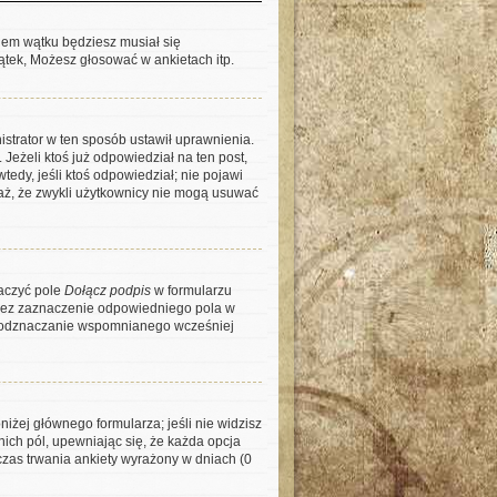
niem wątku będziesz musiał się
ątek, Możesz głosować w ankietach itp.
nistrator w ten sposób ustawił uprawnienia.
Jeżeli ktoś już odpowiedział na ten post,
wtedy, jeśli ktoś odpowiedział; nie pojawi
waż, że zwykli użytkownicy nie mogą usuwać
naczyć pole
Dołącz podpis
w formularzu
rzez zaznaczenie odpowiedniego pola w
ez odznaczanie wspomnianego wcześniej
niżej głównego formularza; jeśli nie widzisz
nich pól, upewniając się, że każda opcja
 czas trwania ankiety wyrażony w dniach (0