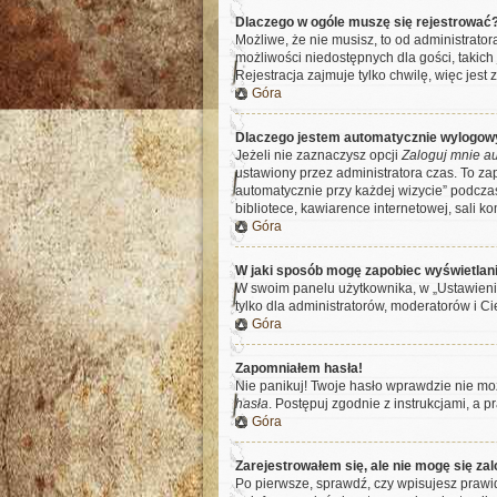
Dlaczego w ogóle muszę się rejestrować
Możliwe, że nie musisz, to od administrato
możliwości niedostępnych dla gości, takich
Rejestracja zajmuje tylko chwilę, więc jest
Góra
Dlaczego jestem automatycznie wylogo
Jeżeli nie zaznaczysz opcji
Zaloguj mnie au
ustawiony przez administratora czas. To z
automatycznie przy każdej wizycie” podczas
bibliotece, kawiarence internetowej, sali kom
Góra
W jaki sposób mogę zapobiec wyświetlani
W swoim panelu użytkownika, w „Ustawieni
tylko dla administratorów, moderatorów i Ci
Góra
Zapomniałem hasła!
Nie panikuj! Twoje hasło wprawdzie nie moż
hasła
. Postępuj zgodnie z instrukcjami, a
Góra
Zarejestrowałem się, ale nie mogę się za
Po pierwsze, sprawdź, czy wpisujesz prawid