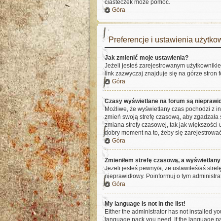
ciasteczek może pomóc.
Góra
Preferencje i ustawienia użytk
Jak zmienić moje ustawienia?
Jeżeli jesteś zarejestrowanym użytkowniki
link zazwyczaj znajduje się na górze stron 
Góra
Czasy wyświetlane na forum są nieprawi
Możliwe, że wyświetlany czas pochodzi z inn
zmień swoją strefę czasową, aby zgadzała
zmiana strefy czasowej, tak jak większości 
dobry moment na to, żeby się zarejestrować
Góra
Zmieniłem strefę czasową, a wyświetlany 
Jeżeli jesteś pewny/a, że ustawiłeś/aś stre
nieprawidłowy. Poinformuj o tym administra
Góra
My language is not in the list!
Either the administrator has not installed y
language pack you need. If the language pac