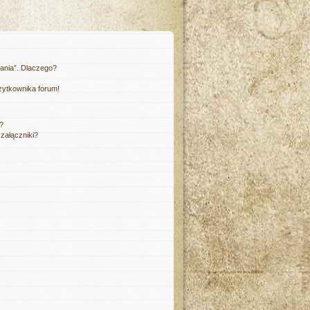
łania”. Dlaczego?
żytkownika forum!
m?
załączniki?