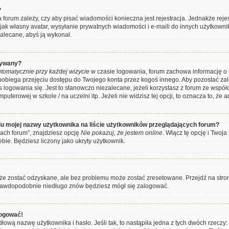
?
ra forum zależy, czy aby pisać wiadomości konieczna jest rejestracja. Jednakże rej
 jak własny avatar, wysyłanie prywatnych wiadomości i e-maili do innych użytkowni
 zalecane, abyś ją wykonał.
wywany?
tomatycznie przy każdej wizycie
w czasie logowania, forum zachowa informację o t
apobiega przejęciu dostępu do Twojego konta przez kogoś innego. Aby pozostać z
 logowania się. Jest to stanowczo niezalecane, jeżeli korzystasz z forum ze wspó
puterowej w szkole / na uczelni itp. Jeżeli nie widzisz tej opcji, to oznacza to, że 
u mojej nazwy użytkownika na liście użytkowników przeglądających forum?
ach forum”, znajdziesz opcję
Nie pokazuj, że jestem online
. Włącz tę opcję i Two
ebie. Będziesz liczony jako ukryty użytkownik.
e zostać odzyskane, ale bez problemu może zostać zresetowane. Przejdź na stronę
 prawdopodobnie niedługo znów będziesz mógł się zalogować.
logować!
łową nazwę użytkownika i hasło. Jeśli tak, to nastąpiła jedna z tych dwóch rzeczy: