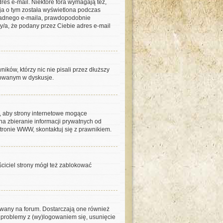
dres e-mail. Niektóre fora wymagają też,
ja o tym została wyświetlona podczas
aś żadnego e-maila, prawdopodobnie
ny/a, że podany przez Ciebie adres e-mail
ków, którzy nic nie pisali przez dłuższy
ażowanym w dyskusje.
, aby strony internetowe mogące
na zbieranie informacji prywatnych od
stronie WWW, skontaktuj się z prawnikiem.
ściciel strony mógł też zablokować
owany na forum. Dostarczają one również
sz problemy z (wy)logowaniem się, usunięcie