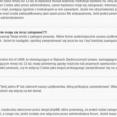
 że masz mniej niż 13 lat, to będziesz musiał wykonać instrukcje wysłane na Twój a
ez Ciebie albo przez administratora, zanim będziesz mógł się zalogować; informac
y e-mail, postępuj zgodnie z instrukcjami w nim zawartymi. Jeżeli nie otrzymałeś/
e-mail został zaklasyfikowany jako spam przez filtr antyspamowy. Jeśli jesteś pew
 administratorem.
 nie mogę się teraz zalogować!?!
usunął Twoje konto z jakiegoś powodu. Wiele forów systematycznie usuwa użytkowni
. Jeżeli to nastąpiło, spróbuj zarejestrować się jeszcze raz i być bardziej zaang
tection Act of 1998, to obowiązujące w Stanach Zjednoczonych prawo, wymagające
ających mniej niż 13 lat, miały piśmienną zgodę rodziców lub prawnych opiekunów 
jesteś pewny/a, czy to dotyczy Ciebie jako kogoś próbującego zarejestrować się na 
ł Twój adres IP lub zabronił nazwy użytkownika, którą próbujesz zarejestrować. Wła
edzieć się więcej na ten temat.
 ciasteczka utworzone przez skrypt phpBB, które powodują, że jesteś nadal zalog
eś, a czego nie, jeżeli zostały one włączone przez administratora forum. Jeżeli ma