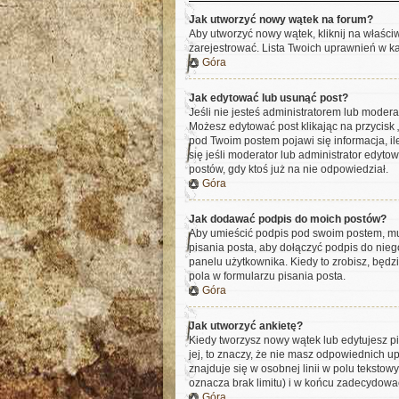
Jak utworzyć nowy wątek na forum?
Aby utworzyć nowy wątek, kliknij na właści
zarejestrować. Lista Twoich uprawnień w k
Góra
Jak edytować lub usunąć post?
Jeśli nie jesteś administratorem lub modera
Możesz edytować post klikając na przycisk 
pod Twoim postem pojawi się informacja, ile 
się jeśli moderator lub administrator edyt
postów, gdy ktoś już na nie odpowiedział.
Góra
Jak dodawać podpis do moich postów?
Aby umieścić podpis pod swoim postem, mus
pisania posta, aby dołączyć podpis do ni
panelu użytkownika. Kiedy to zrobisz, bę
pola w formularzu pisania posta.
Góra
Jak utworzyć ankietę?
Kiedy tworzysz nowy wątek lub edytujesz pie
jej, to znaczy, że nie masz odpowiednich u
znajduje się w osobnej linii w polu tekstow
oznacza brak limitu) i w końcu zadecydowa
Góra