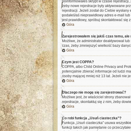
poinformowałeś skrypt w czasie rejestracji,
żeby nowe rejestracje były aktywowane prz
rejestracji. Jeżeli został do Ciebie wysłan
podałeś/aś nieprawidłowy adres e-mail lub 
jest prawidłowy, spróbuj skontaktować się z
Góra
Zarejestrowałem się jakiś czas temu, ale
Możliwe, że administrator deaktywował lub 
czas, żeby zmniejszyć wielkość bazy danych
Góra
Czym jest COPPA?
COPPA, albo Child Online Privacy and Pro
potencjalnie zbierać informacje od ludzi m
osoby mającej mniej niż 13 lat. Jeżeli nie 
Góra
Dlaczego nie mogę się zarejestrować?
Możliwe jest, że właściciel strony zbanowa
rejestracje, skontaktuj się z nim, żeby dowi
Góra
Co robi funkcja „Usuń ciasteczka”?
Funkcja „Usuń ciasteczka” usuwa wszystkie
funkcji takich jak pamiętanie co przeczytał