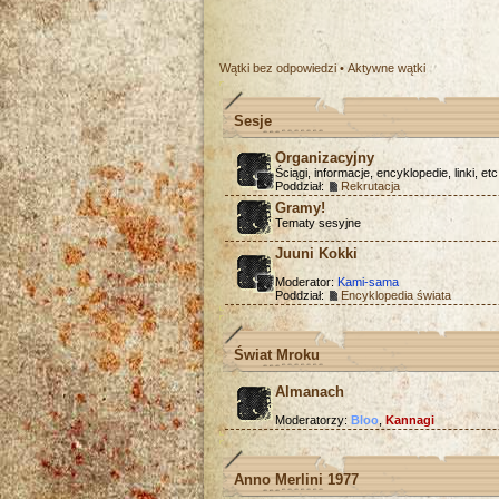
Wątki bez odpowiedzi
•
Aktywne wątki
Sesje
Organizacyjny
Ściągi, informacje, encyklopedie, linki, etc
Poddział:
Rekrutacja
Gramy!
Tematy sesyjne
Juuni Kokki
Moderator:
Kami-sama
Poddział:
Encyklopedia świata
Świat Mroku
Almanach
Moderatorzy:
Bloo
,
Kannagi
Anno Merlini 1977