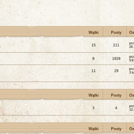
Wątki
Posty
Os
pr
15
211
.
26 
pr
9
1928
9 k
pr
11
29
3 l
Wątki
Posty
Os
pr
3
4
12 
Wątki
Posty
Os