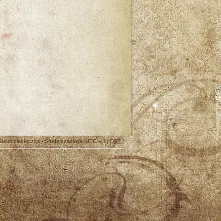
Usuń ciasteczka
• Strefa czasowa: UTC + 1 [
DST
]