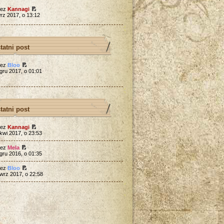
zez
Kannagi
rz 2017, o 13:12
tatni post
zez
Bloo
gru 2017, o 01:01
tatni post
zez
Kannagi
kwi 2017, o 23:53
zez
Mela
gru 2016, o 01:35
zez
Bloo
wrz 2017, o 22:58