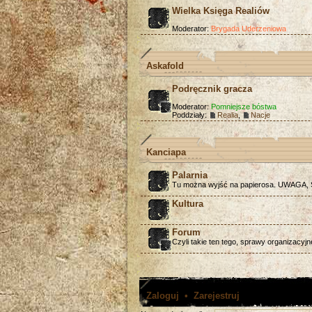
Wielka Księga Realiów
Moderator:
Brygada Uderzeniowa
Askafold
Podręcznik gracza
Moderator:
Pomniejsze bóstwa
Poddziały:
Realia
,
Nacje
Kanciapa
Palarnia
Tu można wyjść na papierosa. UWAGA
Kultura
Forum
Czyli takie ten tego, sprawy organizacyjn
Zaloguj
•
Zarejestruj