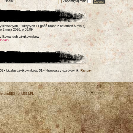
Hasło:
|
Zapamiętaj mnie
yfikowanych, 0 ukrytych i 1 gość (dane z ostatnich 5 minut)
ło 2 maja 2026, o 05:09
ntyfikowanych użytkowników
obalni
05
• Liczba użytkowników:
31
• Najnowszy użytkownik:
Ranger
cie phpBB3 -
phpBB3.PL