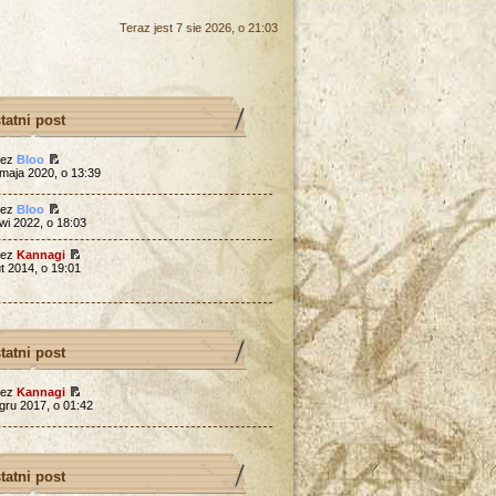
Teraz jest 7 sie 2026, o 21:03
tatni post
zez
Bloo
maja 2020, o 13:39
zez
Bloo
wi 2022, o 18:03
zez
Kannagi
ut 2014, o 19:01
tatni post
zez
Kannagi
gru 2017, o 01:42
tatni post