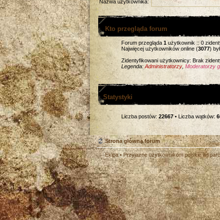
Nazwa użytkownika:
Kto przegląda forum
Forum przegląda
1
użytkownik :: 0 zident
Najwięcej użytkowników online (
3077
) by
Zidentyfikowani użytkownicy: Brak zide
Legenda:
Administratorzy
,
Moderatorzy gl
Statystyki
Liczba postów:
22667
• Liczba wątków:
6
Strona główna forum
Ekipa
• Przyjazne użytkownikom polskie wspar