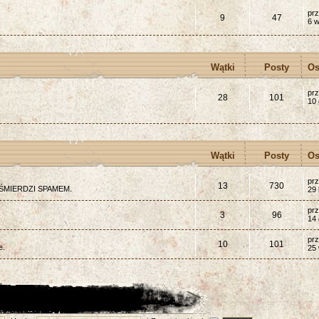
pr
9
47
6 w
Wątki
Posty
Os
pr
28
101
10 
Wątki
Posty
Os
pr
13
730
, ŚMIERDZI SPAMEM.
29 
pr
3
96
14 
pr
10
101
e.
25 