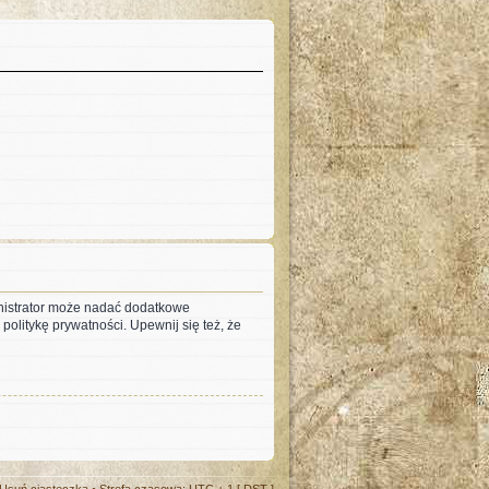
inistrator może nadać dodatkowe
olitykę prywatności. Upewnij się też, że
Usuń ciasteczka
• Strefa czasowa: UTC + 1 [
DST
]