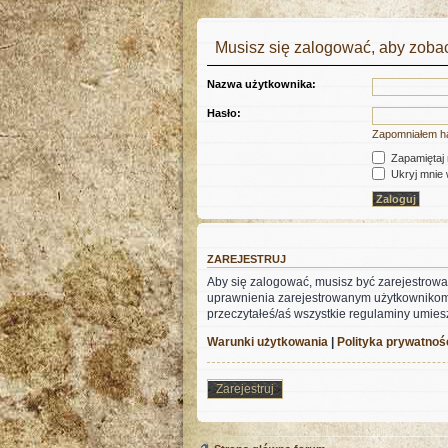
Musisz się zalogować, aby zobac
Nazwa użytkownika:
Hasło:
Zapomniałem h
Zapamiętaj
Ukryj mnie w
ZAREJESTRUJ
Aby się zalogować, musisz być zarejestrowa
uprawnienia zarejestrowanym użytkownikom. Z
przeczytałeś/aś wszystkie regulaminy umies
Warunki użytkowania
|
Polityka prywatnoś
Zarejestruj