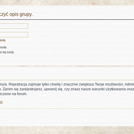
zyć opis grupy.
asła
 mnie
 tej sesji
ny/a. Rejestracja zajmuje tylko chwilę i znacznie zwiększa Twoje możliwości. Adm
anim się zarejestrujesz, upewnij się, czy znasz nasze warunki użytkowania oraz p
zczone na forum.
ci