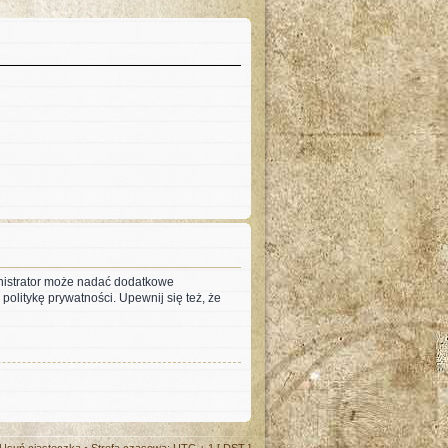
inistrator może nadać dodatkowe
olitykę prywatności. Upewnij się też, że
Usuń ciasteczka
• Strefa czasowa: UTC + 1 [
DST
]