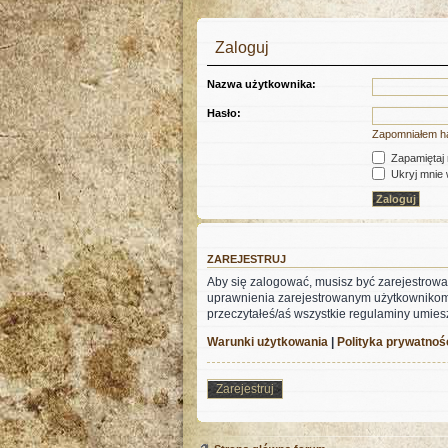
Zaloguj
Nazwa użytkownika:
Hasło:
Zapomniałem h
Zapamiętaj
Ukryj mnie w
ZAREJESTRUJ
Aby się zalogować, musisz być zarejestrowa
uprawnienia zarejestrowanym użytkownikom. Z
przeczytałeś/aś wszystkie regulaminy umies
Warunki użytkowania
|
Polityka prywatnoś
Zarejestruj