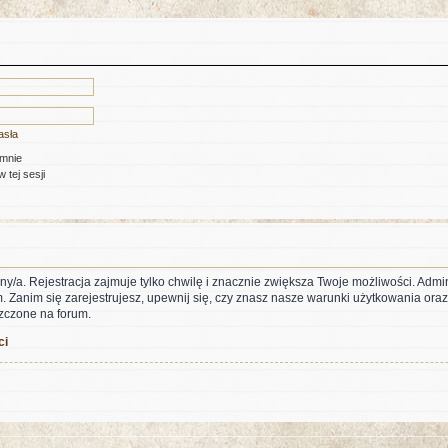
asła
 mnie
 tej sesji
ny/a. Rejestracja zajmuje tylko chwilę i znacznie zwiększa Twoje możliwości. Adm
anim się zarejestrujesz, upewnij się, czy znasz nasze warunki użytkowania oraz p
zczone na forum.
ci