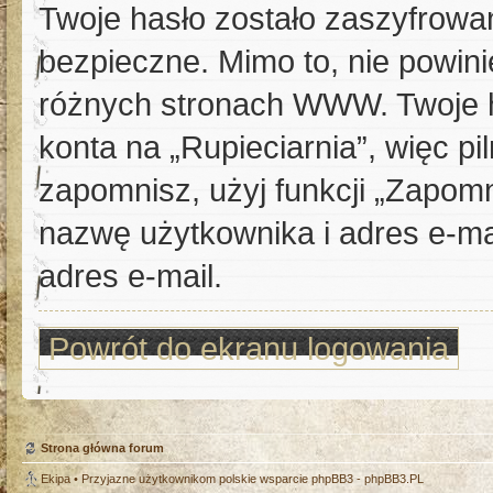
Twoje hasło zostało zaszyfrowa
bezpieczne. Mimo to, nie powi
różnych stronach WWW. Twoje h
konta na „Rupieciarnia”, więc pi
zapomnisz, użyj funkcji „Zapomn
nazwę użytkownika i adres e-ma
adres e-mail.
Powrót do ekranu logowania
Strona główna forum
Ekipa
• Przyjazne użytkownikom polskie wsparcie phpBB3 -
phpBB3.PL