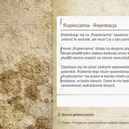
Rupieciarnia - Rejestracja
Rejestrując się na „Rupieciarnia” zgadzasz 
zmienić te warunki, ale musi Cię o tym poi
Forum „Rupieciarnia” działa na skrypcie ph
Skrypt phpBB tylko ułatwia dyskusje przez I
phpBB można znaleźć na stronie
www.php
Zgadzasz się nie pisać żadnych wypowiedz
autorskie. Robienie tego może spowodować
„Rupieciarnia” ma prawo w każdej chwili us
podajesz, w bazie danych. Dane te nie będ
spowodować wykradzenie danych.
Strona główna forum
Ekipa
• Przyjazne użytkownikom polskie wspar