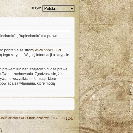
Język:
pieciarnia”. „Rupieciarnia” ma prawo
 do pobrania ze strony
www.phpBB3.PL
.
 tego skryptu. Więcej informacji o skrypcie
kim prawem lub naruszających cudze prawa
o Twoim zachowaniu. Zgadzasz się, że
wanie wszystkich informacji, które
odpowiada za włamania, które mogą
Usuń ciasteczka
• Strefa czasowa: UTC + 1 [
DST
]