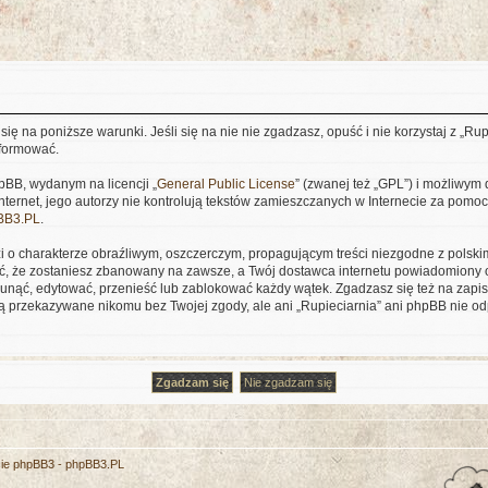
się na poniższe warunki. Jeśli się na nie nie zgadzasz, opuść i nie korzystaj z „Ru
nformować.
pBB, wydanym na licencji „
General Public License
” (zwanej też „GPL”) i możliwym
nternet, jego autorzy nie kontrolują tekstów zamieszczanych w Internecie za pomocą
BB3.PL
.
i o charakterze obraźliwym, oszczerczym, propagującym treści niezgodne z pols
, że zostaniesz zbanowany na zawsze, a Twój dostawca internetu powiadomiony 
unąć, edytować, przenieść lub zablokować każdy wątek. Zgadzasz się też na zapisy
ą przekazywane nikomu bez Twojej zgody, ale ani „Rupieciarnia” ani phpBB nie 
cie phpBB3 -
phpBB3.PL