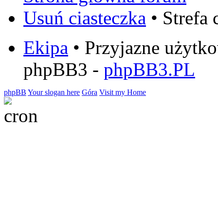
Usuń ciasteczka
• Strefa
Ekipa
• Przyjazne użytk
phpBB3 -
phpBB3.PL
phpBB
Your slogan here
Góra
Visit my Home