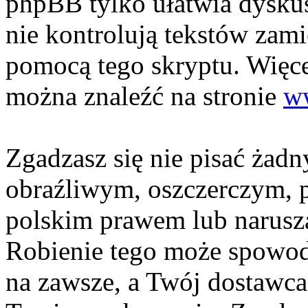
phpBB tylko ułatwia dyskusj
nie kontrolują tekstów zami
pomocą tego skryptu. Więce
można znaleźć na stronie
w
Zgadzasz się nie pisać żad
obraźliwym, oszczerczym, p
polskim prawem lub narusza
Robienie tego może spowod
na zawsze, a Twój dostawc