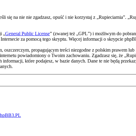
eśli się na nie nie zgadzasz, opuść i nie korzystaj z „Rupieciarnia”. „
i „
General Public License
” (zwanej też „GPL”) i możliwym do pobran
w Internecie za pomocą tego skryptu. Więcej informacji o skrypcie php
m, oszczerczym, propagującym treści niezgodne z polskim prawem lub 
nternetu powiadomiony o Twoim zachowaniu. Zgadzasz się, że „Rupiec
 informacji, które podajesz, w bazie danych. Dane te nie będą przek
anych.
phpBB3.PL