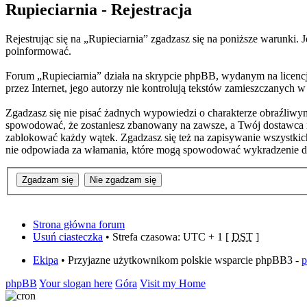
Rupieciarnia - Rejestracja
Rejestrując się na „Rupieciarnia” zgadzasz się na poniższe warunki. J
poinformować.
Forum „Rupieciarnia” działa na skrypcie phpBB, wydanym na licencj
przez Internet, jego autorzy nie kontrolują tekstów zamieszczanych 
Zgadzasz się nie pisać żadnych wypowiedzi o charakterze obraźliwy
spowodować, że zostaniesz zbanowany na zawsze, a Twój dostawca i
zablokować każdy wątek. Zgadzasz się też na zapisywanie wszystkich
nie odpowiada za włamania, które mogą spowodować wykradzenie d
Strona główna forum
Usuń ciasteczka
• Strefa czasowa: UTC + 1 [
DST
]
Ekipa
• Przyjazne użytkownikom polskie wsparcie phpBB3 -
phpBB
Your slogan here
Góra
Visit my Home