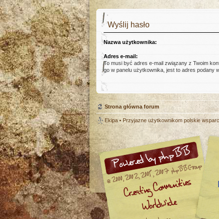
Wyślij hasło
Nazwa użytkownika:
Adres e-mail:
To musi być adres e-mail związany z Twoim kont
go w panelu użytkownika, jest to adres podany w 
Strona główna forum
Ekipa
• Przyjazne użytkownikom polskie wspar