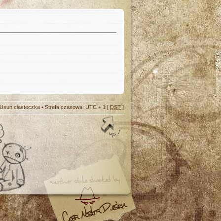
Usuń ciasteczka
• Strefa czasowa: UTC + 1 [
DST
]