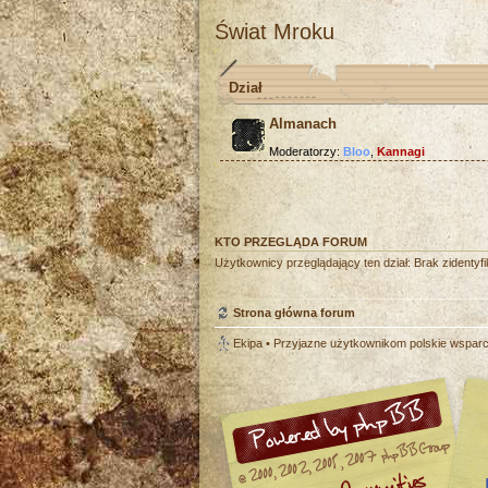
Świat Mroku
Dział
Almanach
Moderatorzy:
Bloo
,
Kannagi
KTO PRZEGLĄDA FORUM
Użytkownicy przeglądający ten dział: Brak zidenty
Strona główna forum
Ekipa
• Przyjazne użytkownikom polskie wspar