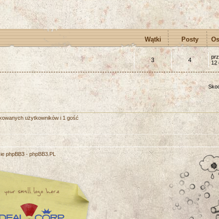
Wątki
Posty
Os
pr
3
4
12 
Skoc
fikowanych użytkowników i 1 gość
cie phpBB3 -
phpBB3.PL