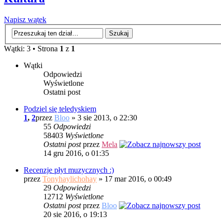
Napisz wątek
Wątki: 3 • Strona
1
z
1
Wątki
Odpowiedzi
Wyświetlone
Ostatni post
Podziel się teledyskiem
1
,
2
przez
Bloo
» 3 sie 2013, o 22:30
55
Odpowiedzi
58403
Wyświetlone
Ostatni post
przez
Mela
14 gru 2016, o 01:35
Recenzje płyt muzycznych :)
przez
Tonyhaylichohay
» 17 mar 2016, o 00:49
29
Odpowiedzi
12712
Wyświetlone
Ostatni post
przez
Bloo
20 sie 2016, o 19:13