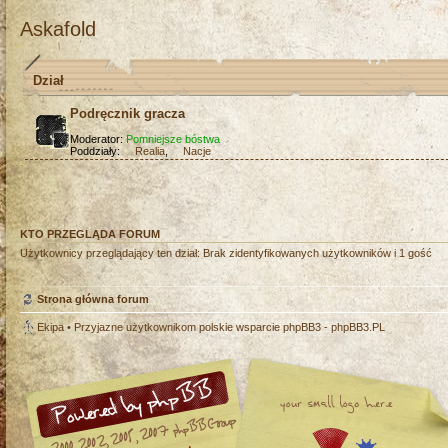
Askafold
Dział
Podręcznik gracza
Moderator:
Pomniejsze bóstwa
Poddziały:
Realia
,
Nacje
KTO PRZEGLĄDA FORUM
Użytkownicy przeglądający ten dział: Brak zidentyfikowanych użytkowników i 1 gość
Strona główna forum
Ekipa
• Przyjazne użytkownikom polskie wsparcie phpBB3 -
phpBB3.PL