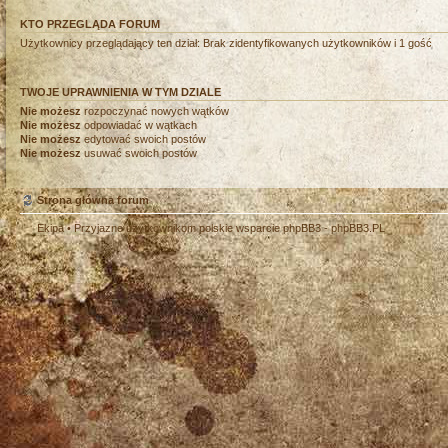
KTO PRZEGLĄDA FORUM
Użytkownicy przeglądający ten dział: Brak zidentyfikowanych użytkowników i 1 gość
TWOJE UPRAWNIENIA W TYM DZIALE
Nie możesz
rozpoczynać nowych wątków
Nie możesz
odpowiadać w wątkach
Nie możesz
edytować swoich postów
Nie możesz
usuwać swoich postów
Strona główna forum
Ekipa
• Przyjazne użytkownikom polskie wsparcie phpBB3 -
phpBB3.PL