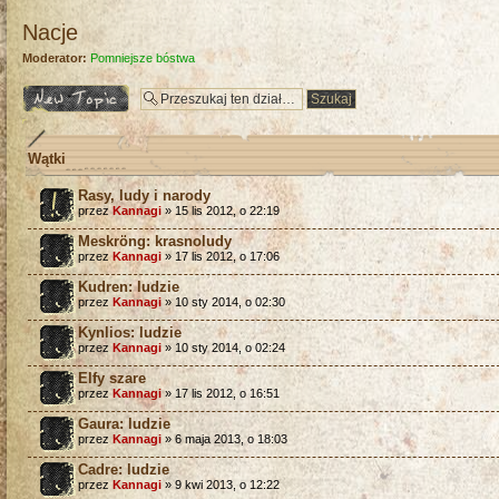
Nacje
Moderator:
Pomniejsze bóstwa
Napisz wątek
Wątki
Rasy, ludy i narody
przez
Kannagi
» 15 lis 2012, o 22:19
Meskröng: krasnoludy
przez
Kannagi
» 17 lis 2012, o 17:06
Kudren: ludzie
przez
Kannagi
» 10 sty 2014, o 02:30
Kynlios: ludzie
przez
Kannagi
» 10 sty 2014, o 02:24
Elfy szare
przez
Kannagi
» 17 lis 2012, o 16:51
Gaura: ludzie
przez
Kannagi
» 6 maja 2013, o 18:03
Cadre: ludzie
przez
Kannagi
» 9 kwi 2013, o 12:22