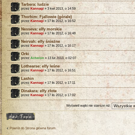
Tarbera: ludzie
przez
Kannagi
» 3 kwi 2013, o 14:59
Thorhim: Fjallowie (górale)
przez
Kannagi
» 17 lis 2012, o 16:52
Nesseva: elfy morskie
przez
Kannagi
» 17 lis 2012, o 16:48
Neirvah: elfy śnieżne
przez
Kannagi
» 17 lis 2012, o 16:17
Orki
przez
Acheron
» 13 lut 2013, o 02:07
Lothearse: elfy leśne
przez
Kannagi
» 17 lis 2012, o 16:51
Lashin
przez
Kannagi
» 17 lis 2012, o 17:11
Dinakara: elfy złote
przez
Kannagi
» 17 lis 2012, o 17:02
Wyświetl wątki nie starsze niż:
Napisz wątek
Powrót do Strona główna forum