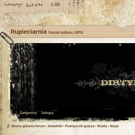
Rupieciarnia
Forum kultura i RPG
Zarejestruj
Zaloguj
Strona główna forum
‹
Askafold
‹
Podręcznik gracza
‹
Realia
‹
Nacje