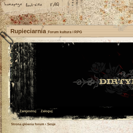
Rupieciarnia
Forum kultura i RPG
Zarejestruj
Zaloguj
Strona główna forum
‹
Sesje