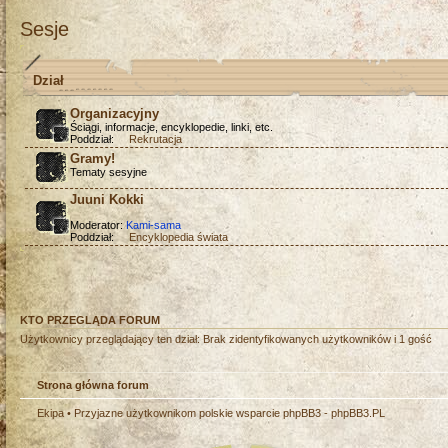
Sesje
Dział
Organizacyjny
Ściągi, informacje, encyklopedie, linki, etc.
Poddział:
Rekrutacja
Gramy!
Tematy sesyjne
Juuni Kokki
Moderator:
Kami-sama
Poddział:
Encyklopedia świata
KTO PRZEGLĄDA FORUM
Użytkownicy przeglądający ten dział: Brak zidentyfikowanych użytkowników i 1 gość
Strona główna forum
Ekipa
• Przyjazne użytkownikom polskie wsparcie phpBB3 -
phpBB3.PL