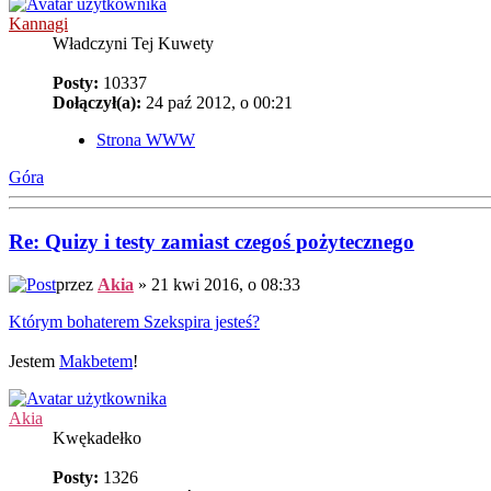
Kannagi
Władczyni Tej Kuwety
Posty:
10337
Dołączył(a):
24 paź 2012, o 00:21
Strona WWW
Góra
Re: Quizy i testy zamiast czegoś pożytecznego
przez
Akia
» 21 kwi 2016, o 08:33
Którym bohaterem Szekspira jesteś?
Jestem
Makbetem
!
Akia
Kwękadełko
Posty:
1326