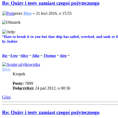
Re: Quizy i testy zamiast czegoś pożytecznego
przez
Bloo
» 21 kwi 2016, o 15:55
“Hate to break it to you but that ship has sailed, wrecked, and sank to 
by Jaskier
Ilse
~
Lyra
~
Alice
~
Aika
~
Thomas
~
Aira
~
Bloo
Kropek
Posty:
7899
Dołączył(a):
24 paź 2012, o 00:36
Góra
Re: Quizy i testy zamiast czegoś pożytecznego