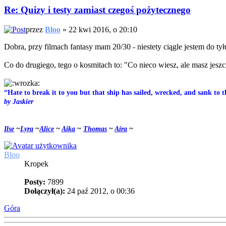
Re: Quizy i testy zamiast czegoś pożytecznego
przez
Bloo
» 22 kwi 2016, o 20:10
Dobra, przy filmach fantasy mam 20/30 - niestety ciągle jestem do ty
Co do drugiego, tego o kosmitach to: "Co nieco wiesz, ale masz jesz
“Hate to break it to you but that ship has sailed, wrecked, and sank to 
by Jaskier
Ilse
~
Lyra
~
Alice
~
Aika
~
Thomas
~
Aira
~
Bloo
Kropek
Posty:
7899
Dołączył(a):
24 paź 2012, o 00:36
Góra