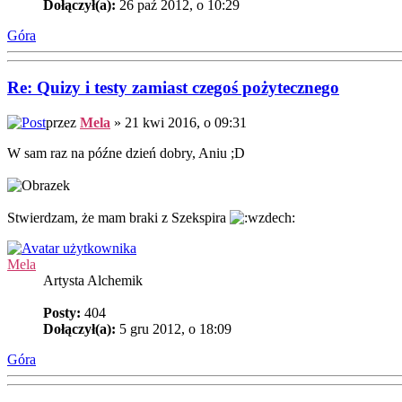
Dołączył(a):
26 paź 2012, o 10:29
Góra
Re: Quizy i testy zamiast czegoś pożytecznego
przez
Mela
» 21 kwi 2016, o 09:31
W sam raz na późne dzień dobry, Aniu ;D
Stwierdzam, że mam braki z Szekspira
Mela
Artysta Alchemik
Posty:
404
Dołączył(a):
5 gru 2012, o 18:09
Góra