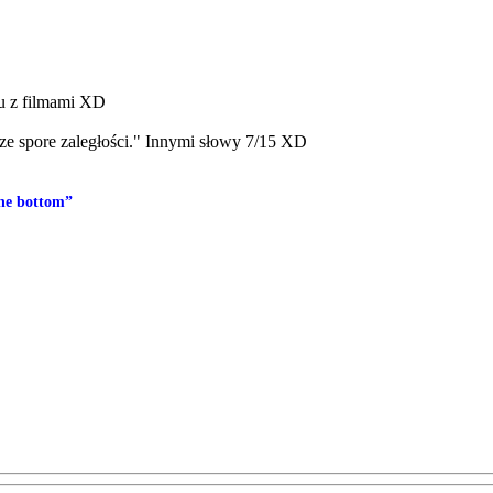
łu z filmami XD
cze spore zaległości." Innymi słowy 7/15 XD
the bottom”