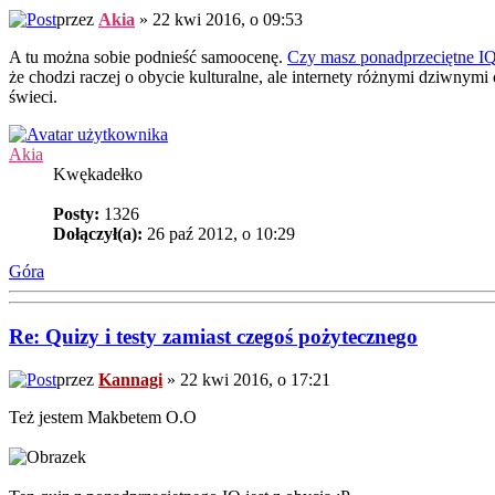
przez
Akia
» 22 kwi 2016, o 09:53
A tu można sobie podnieść samoocenę.
Czy masz ponadprzeciętne I
że chodzi raczej o obycie kulturalne, ale internety różnymi dziwnymi
świeci.
Akia
Kwękadełko
Posty:
1326
Dołączył(a):
26 paź 2012, o 10:29
Góra
Re: Quizy i testy zamiast czegoś pożytecznego
przez
Kannagi
» 22 kwi 2016, o 17:21
Też jestem Makbetem O.O