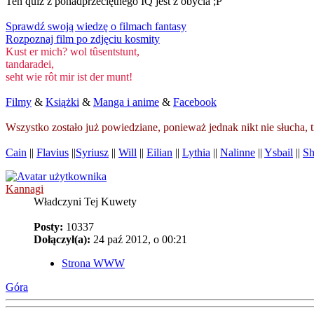
Ten quiz z ponadprzeciętnego IQ jest z obycia ;P
Sprawdź swoją wiedzę o filmach fantasy
Rozpoznaj film po zdjęciu kosmity
Kust er mich? wol tûsentstunt,
tandaradei,
seht wie rôt mir ist der munt!
Filmy
&
Książki
&
Manga i anime
&
Facebook
Wszystko zostało już powiedziane, ponieważ jednak nikt nie słucha,
Cain
||
Flavius
||
Syriusz
||
Will
||
Eilian
||
Lythia
||
Nalinne
||
Ysbail
||
Sh
Kannagi
Władczyni Tej Kuwety
Posty:
10337
Dołączył(a):
24 paź 2012, o 00:21
Strona WWW
Góra