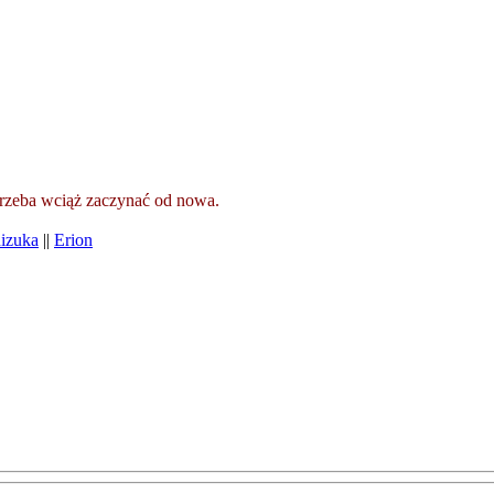
 trzeba wciąż zaczynać od nowa.
izuka
||
Erion