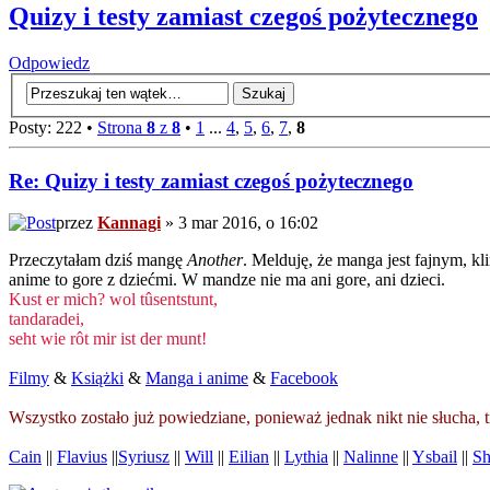
Quizy i testy zamiast czegoś pożytecznego
Odpowiedz
Posty: 222 •
Strona
8
z
8
•
1
...
4
,
5
,
6
,
7
,
8
Re: Quizy i testy zamiast czegoś pożytecznego
przez
Kannagi
» 3 mar 2016, o 16:02
Przeczytałam dziś mangę
Another
. Melduję, że manga jest fajnym, k
anime to gore z dziećmi. W mandze nie ma ani gore, ani dzieci.
Kust er mich? wol tûsentstunt,
tandaradei,
seht wie rôt mir ist der munt!
Filmy
&
Książki
&
Manga i anime
&
Facebook
Wszystko zostało już powiedziane, ponieważ jednak nikt nie słucha,
Cain
||
Flavius
||
Syriusz
||
Will
||
Eilian
||
Lythia
||
Nalinne
||
Ysbail
||
Sh