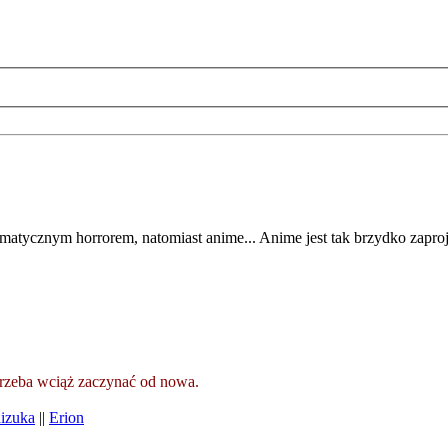
limatycznym horrorem, natomiast anime... Anime jest tak brzydko zaproj
 trzeba wciąż zaczynać od nowa.
izuka
||
Erion