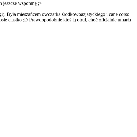
em jeszcze wspomnę ;>
drugi). Była mieszańcem owczarka środkowoazjatyckiego i cane corso.
psie ciastko ;D Prawdopodobnie ktoś ją otruł, choć oficjalnie umarła