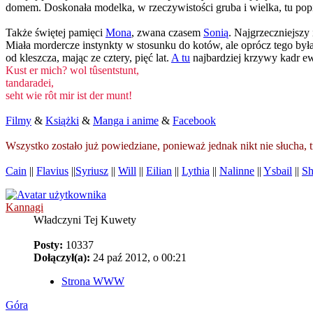
domem. Doskonała modelka, w rzeczywistości gruba i wielka, tu popis
Także świętej pamięci
Mona
, zwana czasem
Sonią
. Najgrzeczniejszy
Miała mordercze instynkty w stosunku do kotów, ale oprócz tego był
od kleszcza, mając ze cztery, pięć lat.
A tu
najbardziej krzywy kadr ew
Kust er mich? wol tûsentstunt,
tandaradei,
seht wie rôt mir ist der munt!
Filmy
&
Książki
&
Manga i anime
&
Facebook
Wszystko zostało już powiedziane, ponieważ jednak nikt nie słucha,
Cain
||
Flavius
||
Syriusz
||
Will
||
Eilian
||
Lythia
||
Nalinne
||
Ysbail
||
Sh
Kannagi
Władczyni Tej Kuwety
Posty:
10337
Dołączył(a):
24 paź 2012, o 00:21
Strona WWW
Góra