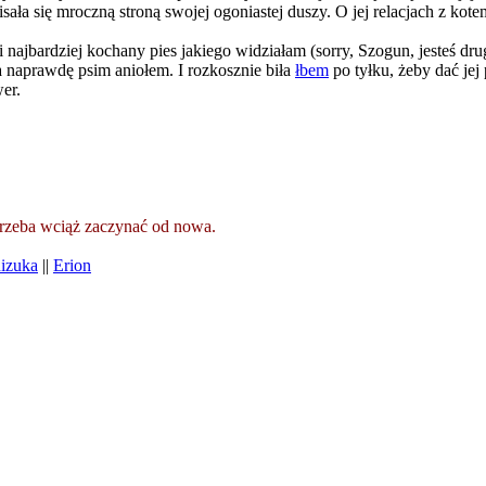
ała się mroczną stroną swojej ogoniastej duszy. O jej relacjach z kot
 i najbardziej kochany pies jakiego widziałam (sorry, Szogun, jesteś 
a naprawdę psim aniołem. I rozkosznie biła
łbem
po tyłku, żeby dać jej 
er.
 trzeba wciąż zaczynać od nowa.
izuka
||
Erion