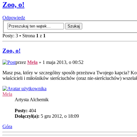
Zoo, o!
Odpowiedz
Posty: 3 • Strona
1
z
1
Zoo, o!
przez
Mela
» 1 maja 2013, o 00:52
Masz psa, który w szczególny sposób przeżuwa Twojego kapcia? Kota, 
właścicieli i miłośników sierściuchów (oraz nie-sierściuchów) wszel
Mela
Artysta Alchemik
Posty:
404
Dołączył(a):
5 gru 2012, o 18:09
Góra