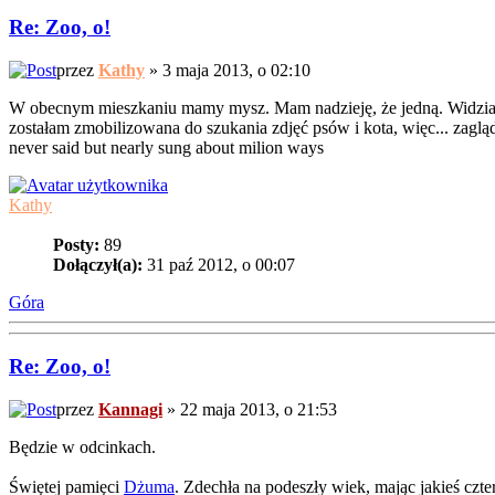
Re: Zoo, o!
przez
Kathy
» 3 maja 2013, o 02:10
W obecnym mieszkaniu mamy mysz. Mam nadzieję, że jedną. Widziałam
zostałam zmobilizowana do szukania zdjęć psów i kota, więc... zagl
never said but nearly sung about milion ways
Kathy
Posty:
89
Dołączył(a):
31 paź 2012, o 00:07
Góra
Re: Zoo, o!
przez
Kannagi
» 22 maja 2013, o 21:53
Będzie w odcinkach.
Świętej pamięci
Dżuma
. Zdechła na podeszły wiek, mając jakieś czter