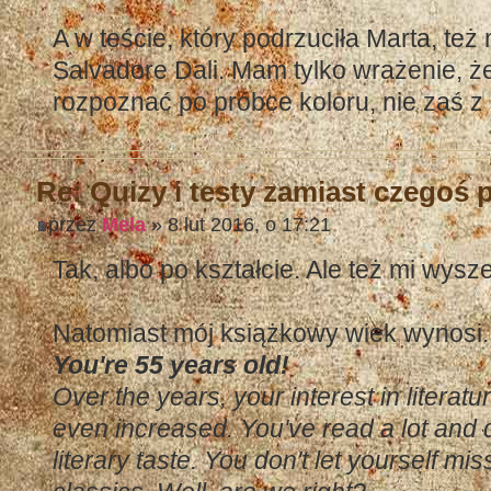
A w teście, który podrzuciła Marta, też
Salvadore Dali. Mam tylko wrażenie, ż
rozpoznać po próbce koloru, nie zaś z
Re: Quizy i testy zamiast czegoś
przez
Mela
» 8 lut 2016, o 17:21
Tak, albo po kształcie. Ale też mi wysz
Natomiast mój książkowy wiek wynosi..
You're 55 years old!
Over the years, your interest in literat
even increased. You've read a lot and
literary taste. You don't let yourself mi