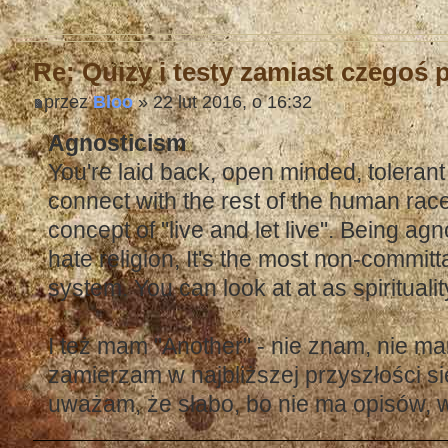
Re: Quizy i testy zamiast czegoś
przez
Bloo
» 22 lut 2016, o 16:32
Agnosticism
You're laid back, open minded, toleran
connect with the rest of the human race
concept of "live and let live". Being a
hate religion, It's the most non-committ
system. You can look at at as spiritual
I też mam "Another" - nie znam, nie mam
zamierzam w najbliższej przyszłości si
uważam, że słabo, bo nie ma opisów, wi