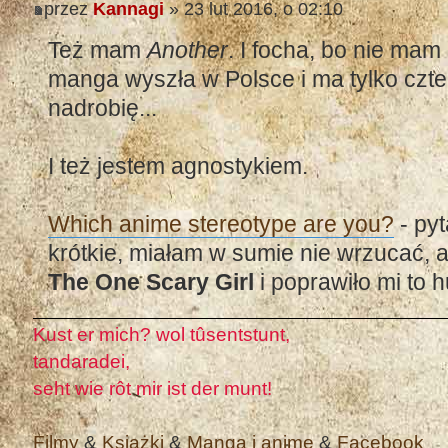
przez
Kannagi
» 23 lut 2016, o 02:10
Też mam
Another
. I focha, bo nie mam
manga wyszła w Polsce i ma tylko czt
nadrobię...
I też jestem agnostykiem.
Which anime stereotype are you?
- pyt
krótkie, miałam w sumie nie wrzucać, a
The One Scary Girl
i poprawiło mi to 
Kust er mich? wol tûsentstunt,
tandaradei,
seht wie rôt mir ist der munt!
Filmy
&
Książki
&
Manga i anime
&
Facebook