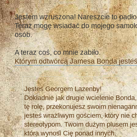
Jestem wzruszona! Nareszcie to padło 
Teraz mogę wsiadać do mojego samolot
osób.
A teraz coś, co mnie zabiło.
Którym odtwórcą Jamesa Bonda jeste
Jesteś Georgem Lazenby!
Dokładnie jak drugie wcielenie Bonda, 
tę rolę, przekonujesz swoim nienaga
jesteś wrażliwym gościem, który nie 
stereotypom. Twoim dużym plusem jest
która wynosi Cię ponad innych.