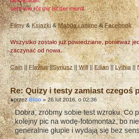
seht wie rôt mir ist der munt!
Filmy
&
Książki
&
Manga i anime
&
Facebook
Wszystko zostało już powiedziane, ponieważ jedn
zaczynać od nowa.
Cain
||
Flavius
||
Syriusz
||
Will
||
Eilian
||
Lythia
||
Re: Quizy i testy zamiast czegoś
przez
Bloo
» 26 lut 2016, o 02:36
Dobra, zróbmy sobie test wzroku. Co p
kolejny pic na wodę-fotomontaż, bo ni
generalnie głupie i wydają się bez sens