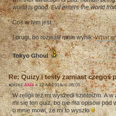
world is good. Evil enters the world fro
Coś w tym jest...
I drugi, bo rozwalił mnie wynik:
What an
Tokyo Ghoul
Re: Quizy i testy zamiast czegoś
przez
Akia
» 22 lut 2016, o 08:05
W religii też mi wyszedł szintoizm. A 
mi się ten quiz, bo nie ma opisów pod 
o mnie mowi, że mi to wyszło