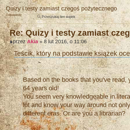
Quizy i testy zamiast czegoś pożytecznego
Odpowiedz
Re: Quizy i testy zamiast cz
przez
Akia
» 8 lut 2016, o 11:06
Teścik, który na podstawie książek oce
Based on the books that you've read, 
64 years old!
You seem very knowledgeable in litera
lot and know your way around not only 
different eras. Or are you a librarian?