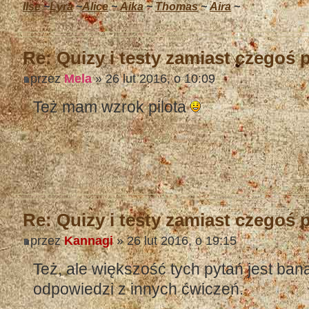
Ilse
~
Lyra
~
Alice
~
Aika
~
Thomas
~
Aira
~
Re: Quizy i testy zamiast czegoś
przez
Mela
» 26 lut 2016, o 10:09
Też mam wzrok pilota
Re: Quizy i testy zamiast czegoś
przez
Kannagi
» 26 lut 2016, o 19:15
Też, ale większość tych pytań jest ban
odpowiedzi z innych ćwiczeń.