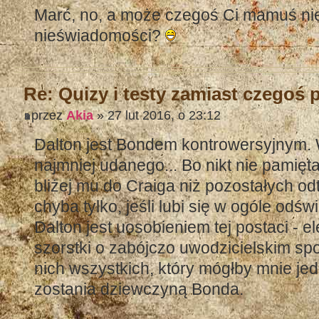
Marć, no, a może czegoś Ci mamuś nie
nieświadomości?
Re: Quizy i testy zamiast czegoś
przez
Akia
» 27 lut 2016, o 23:12
Dalton jest Bondem kontrowersyjnym.
najmniej udanego... Bo nikt nie pamięt
bliżej mu do Craiga niż pozostałych od
chyba tylko, jeśli lubi się w ogóle odś
Dalton jest uosobieniem tej postaci - el
szorstki o zabójczo uwodzicielskim spo
nich wszystkich, który mógłby mnie je
zostania dziewczyną Bonda.