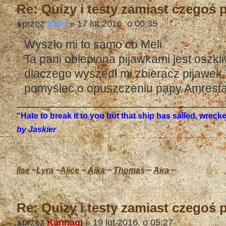
Re: Quizy i testy zamiast czegoś
przez
Bloo
» 17 lut 2016, o 00:35
Wyszło mi to samo co Meli.
Ta pani oblepiona pijawkami jest oszkl
dlaczego wyszedł mi zbieracz pijawek
pomyśleć o opuszczeniu papy Amresta.
“Hate to break it to you but that ship has sailed, wrec
by Jaskier
Ilse
~
Lyra
~
Alice
~
Aika
~
Thomas
~
Aira
~
Re: Quizy i testy zamiast czegoś
przez
Kannagi
» 19 lut 2016, o 05:27