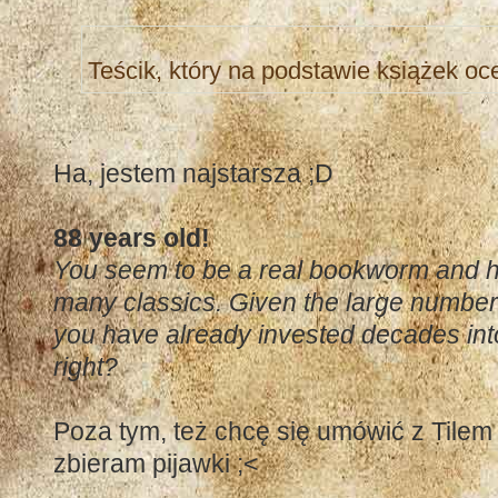
Teścik, który na podstawie książek oc
Ha, jestem najstarsza ;D
88 years old!
You seem to be a real bookworm and ha
many classics. Given the large number
you have already invested decades int
right?
Poza tym, też chcę się umówić z Til
zbieram pijawki ;<