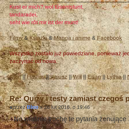
Kust er mich? wol tûsentstunt,
tandaradei,
seht wie rôt mir ist der munt!
Filmy
&
Książki
&
Manga i anime
&
Facebook
Wszystko zostało już powiedziane, ponieważ jedn
zaczynać od nowa.
Cain
||
Flavius
||
Syriusz
||
Will
||
Eilian
||
Lythia
||
Re: Quizy i testy zamiast czegoś
przez
Bloo
» 26 lut 2016, o 19:46
No właśnie trochę te pytania żenujące