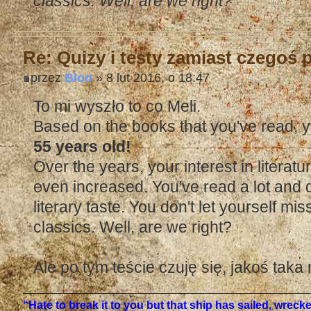
classics. Well, are we right?
Re: Quizy i testy zamiast czegoś
przez
Bloo
» 8 lut 2016, o 18:47
To mi wyszło to co Meli.
Based on the books that you've read, y
55 years old!
Over the years, your interest in literat
even increased. You've read a lot and
literary taste. You don't let yourself mi
classics. Well, are we right?
Ale po tym teście czuję się, jakoś taka
“Hate to break it to you but that ship has sailed, wrec