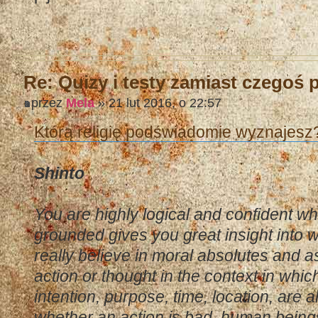
Re: Quizy i testy zamiast czegoś
przez
Mela
» 21 lut 2016, o 22:57
Którą religię podświadomie wyznajesz
Shinto
You are highly logical and confident whil
grounded gives you great insight into 
really believe in moral absolutes and 
action or thought in the context in whic
intention, purpose, time, location, are a
whether an action is bad. human beings