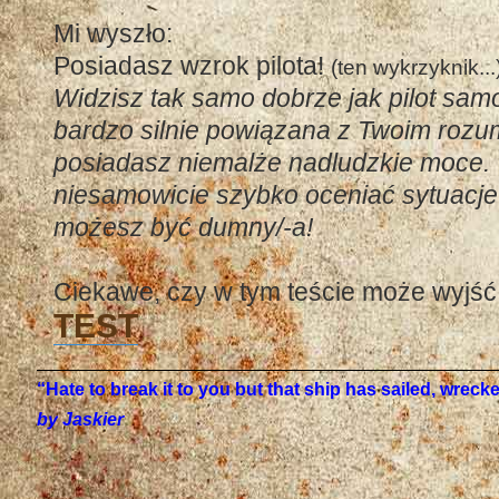
Mi wyszło:
Posiadasz wzrok pilota!
(ten wykrzyknik...
Widzisz tak samo dobrze jak pilot samo
bardzo silnie powiązana z Twoim rozu
posiadasz niemalże nadludzkie moce.
niesamowicie szybko oceniać sytuacje 
możesz być dumny/-a!
Ciekawe, czy w tym teście może wyjść
TEST
“Hate to break it to you but that ship has sailed, wrec
by Jaskier