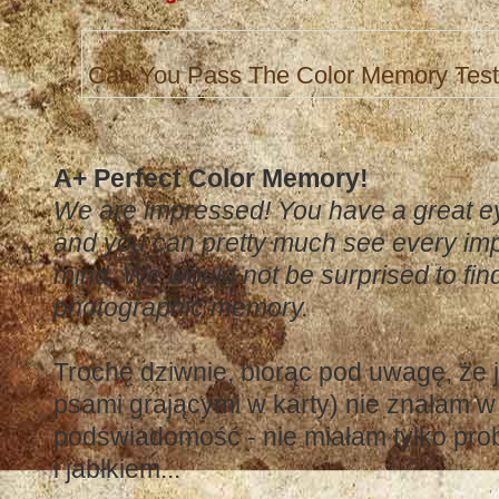
Can You Pass The Color Memory Tes
A+ Perfect Color Memory!
We are impressed! You have a great eye
and you can pretty much see every impo
mind. We would not be surprised to fin
photographic memory.
Trochę dziwnie, biorąc pod uwagę, że 
psami grającymi w karty) nie znałam w 
podświadomość - nie miałam tylko pro
i jabłkiem...