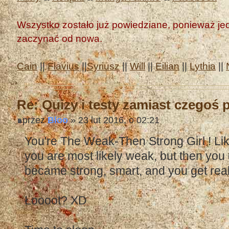
Wszystko zostało już powiedziane, ponieważ jedn
zaczynać od nowa.
Cain
||
Flavius
||
Syriusz
||
Will
||
Eilian
||
Lythia
||
Re: Quizy i testy zamiast czegoś
przez
Bloo
» 23 lut 2016, o 02:21
You're The Weak-Then Strong Girl ! Li
you are most likely weak, but then you
became strong, smart, and you get rea
Łoooot? XD