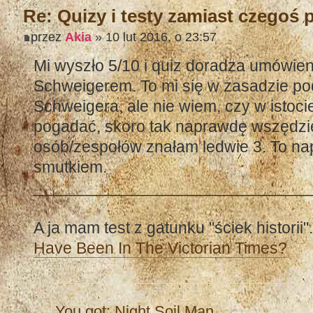
Re: Quizy i testy zamiast czegoś
przez
Akia
» 10 lut 2016, o 23:57
Mi wyszło 5/10 i quiz doradza umówieni
Schweigerem. To mi się w zasadzie pod
Schweigera, ale nie wiem, czy w istoci
pogadać, skoro tak naprawdę wszędzie s
osób/zespołów znałam ledwie 3. To na
smutkiem.
______________________________
A ja mam test z gatunku "ściek historii"
Have Been In The Victorian Times?
You got: Night Soil Man