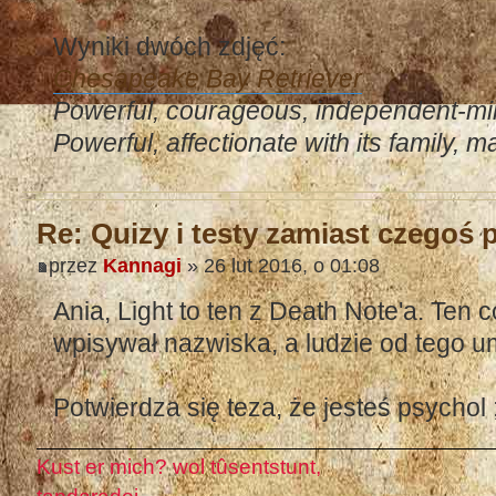
Wyniki dwóch zdjęć:
Chesapeake Bay Retriever
Powerful, courageous, independent-m
Powerful, affectionate with its family, 
Re: Quizy i testy zamiast czegoś
przez
Kannagi
» 26 lut 2016, o 01:08
Ania, Light to ten z Death Note'a. Ten c
wpisywał nazwiska, a ludzie od tego umi
Potwierdza się teza, że jesteś psychol 
Kust er mich? wol tûsentstunt,
tandaradei,