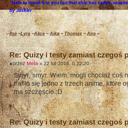
“Hate to break it to you but that ship has sailed, wrec
by Jaskier
Ilse
~
Lyra
~
Alice
~
Aika
~
Thomas
~
Aira
~
Re: Quizy i testy zamiast czegoś
przez
Mela
» 22 lut 2016, o 22:20
Smyr, smyr. Wiem, mogli chociaż coś n
trafiło się jedno z trzech anime, które 
ma szczęście ;D
Re: Quizy i testy zamiast czegoś