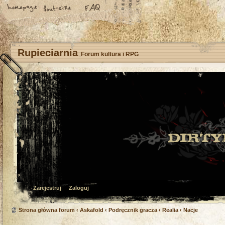
Rupieciarnia
Forum kultura i RPG
Zarejestruj
Zaloguj
Strona główna forum
‹
Askafold
‹
Podręcznik gracza
‹
Realia
‹
Nacje