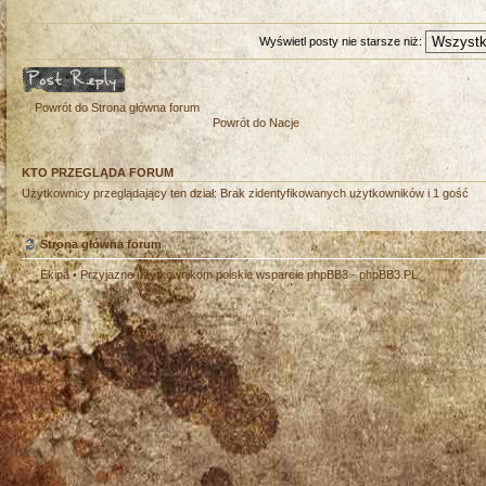
Wyświetl posty nie starsze niż:
Odpowiedz
Powrót do Strona główna forum
Powrót do Nacje
KTO PRZEGLĄDA FORUM
Użytkownicy przeglądający ten dział: Brak zidentyfikowanych użytkowników i 1 gość
Strona główna forum
Ekipa
• Przyjazne użytkownikom polskie wsparcie phpBB3 -
phpBB3.PL