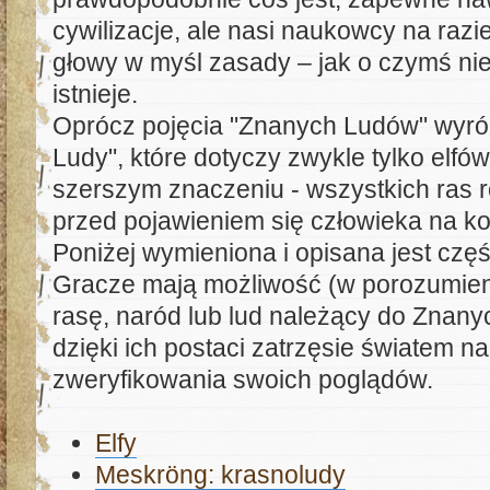
cywilizacje, ale nasi naukowcy na razie
głowy w myśl zasady – jak o czymś nie
istnieje.
Oprócz pojęcia "Znanych Ludów" wyróż
Ludy", które dotyczy zwykle tylko elfów
szerszym znaczeniu - wszystkich ras r
przed pojawieniem się człowieka na ko
Poniżej wymieniona i opisana jest cz
Gracze mają możliwość (w porozumien
rasę, naród lub lud należący do Znanyc
dzięki ich postaci zatrzęsie światem 
zweryfikowania swoich poglądów.
Elfy
Meskröng: krasnoludy