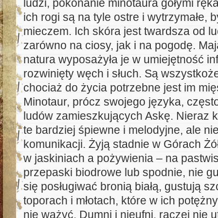
ludzi, pokonanie minotaura gołymi ręk
ich rogi są na tyle ostre i wytrzymałe,
mieczem. Ich skóra jest twardsza od lu
zarówno na ciosy, jak i na pogodę. Maj
natura wyposażyła je w umiejętność inf
rozwinięty węch i słuch. Są wszystkoż
chociaż do życia potrzebne jest im mię
Minotaur, prócz swojego języka, często
ludów zamieszkujących Askę. Nieraz k
te bardziej śpiewne i melodyjne, ale ni
komunikacji. Żyją stadnie w Górach Żó
w jaskiniach a pożywienia – na pastwi
przepaski biodrowe lub spodnie, nie gus
się posługiwać bronią białą, gustują 
toporach i młotach, które w ich potężn
nie ważyć. Dumni i nieufni, raczej nie 