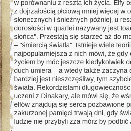
w porównaniu z resztą ich życia. Elfy 
z dojrzałością płciową mniej więcej w 
słonecznych i śnieżnych później, u res
dorosłości w quarlei nazywany jest toa
słońca". Przestają się starzeć aż do
– "śmiercią światła". Istnieje wiele teori
najpopularniejsza z nich mówi, że gdy 
życiem by móc jeszcze kiedykolwiek d
duch umiera – a wtedy także zaczyna o
bardziej jest nieszczęśliwy, tym szybci
świata. Rekordzistami długowieczności s
uczeni z Dinakary, ale mówi się, że w
elfów znajdują się serca pozbawione pr
zakurzonej pamięci trwają dni, gdy świ
ludzie nie przybyli zza mórz by podbić