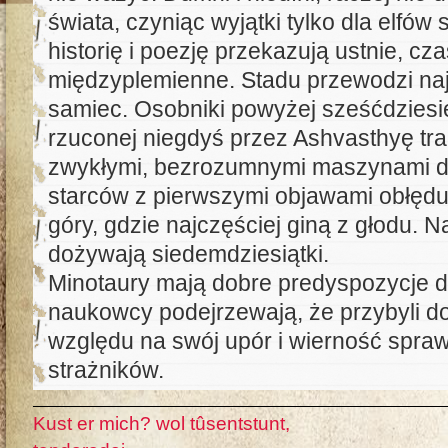
świata, czyniąc wyjątki tylko dla elfów
historię i poezję przekazują ustnie, c
międzyplemienne. Stadu przewodzi na
samiec. Osobniki powyżej sześćdziesię
rzuconej niegdyś przez Ashvasthyę trac
zwykłymi, bezrozumnymi maszynami do 
starców z pierwszymi objawami obłędu
góry, gdzie najczęściej giną z głodu. 
dożywają siedemdziesiątki.
Minotaury mają dobre predyspozycje do
naukowcy podejrzewają, że przybyli d
względu na swój upór i wierność sprawu
strażników.
Kust er mich? wol tûsentstunt,