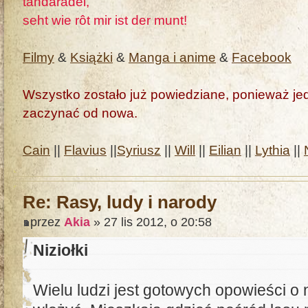
tandaradei,
seht wie rôt mir ist der munt!
Filmy
&
Książki
&
Manga i anime
&
Facebook
Wszystko zostało już powiedziane, ponieważ jedn
zaczynać od nowa.
Cain
||
Flavius
||
Syriusz
||
Will
||
Eilian
||
Lythia
||
Re: Rasy, ludy i narody
przez
Akia
» 27 lis 2012, o 20:58
Niziołki
Wielu ludzi jest gotowych opowieści o 