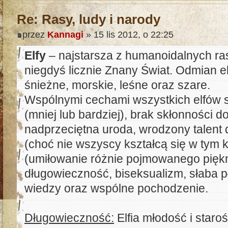
Re: Rasy, ludy i narody
przez
Kannagi
» 15 lis 2012, o 22:25
Elfy
– najstarsza z humanoidalnych ra
niegdyś licznie Znany Świat. Odmian elfi
śnieżne, morskie, leśne oraz szare.
Wspólnymi cechami wszystkich elfów 
(mniej lub bardziej), brak skłonności do
nadprzeciętna uroda, wrodzony talent 
(choć nie wszyscy kształcą się w tym 
(umiłowanie różnie pojmowanego piękna
długowieczność, biseksualizm, słaba 
wiedzy oraz wspólne pochodzenie.
Długowieczność:
Elfia młodość i staro