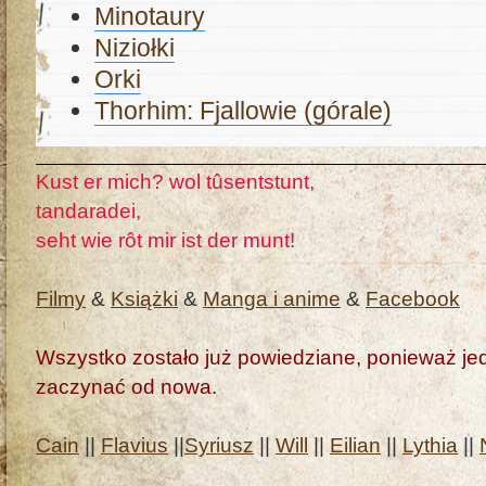
Minotaury
Niziołki
Orki
Thorhim: Fjallowie (górale)
Kust er mich? wol tûsentstunt,
tandaradei,
seht wie rôt mir ist der munt!
Filmy
&
Książki
&
Manga i anime
&
Facebook
Wszystko zostało już powiedziane, ponieważ jedn
zaczynać od nowa.
Cain
||
Flavius
||
Syriusz
||
Will
||
Eilian
||
Lythia
||