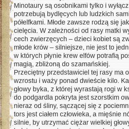
Minotaury są osobnikami tylko i wyłącz
potrzebują bydlęcych lub ludzkich sami
półelfkami. Młode zawsze rodzą się ja
cielęcia. W zależności od rasy matki w
cech zwierzęcych – dzieci kobiet są zwy
młode krów – silniejsze, nie jest to jed
w których płynie krew elfów potrafią p
magią, zbliżoną do szamańskiej.
Przeciętny przedstawiciel tej rasy ma 
wzrostu i waży ponad dwieście kilo. 
głowy byka, z której wyrastają rogi w ks
do podgardla pokryta jest szorstkim o
nieraz od śliny, sączącej się z pociem
tors jest ciałem człowieka, a mięśnie n
silnie, by utrzymać ciężar wielkiej głowy