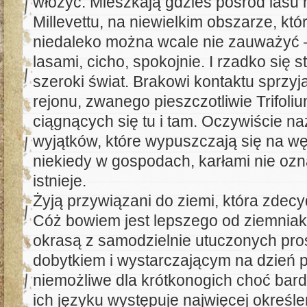
włożyć. Mieszkają gdzieś pośród las
Millevettu, na niewielkim obszarze, kt
niedaleko można wcale nie zauważyć –
lasami, cicho, spokojnie. I rzadko się
szeroki świat. Brakowi kontaktu sprzyj
rejonu, zwanego pieszczotliwie Trifoli
ciągnących się tu i tam. Oczywiście na
wyjątków, które wypuszczają się na w
niekiedy w gospodach, karłami nie ozn
istnieje.
Żyją przywiązani do ziemi, która zdecy
Cóż bowiem jest lepszego od ziemniak
okrasą z samodzielnie utuczonych pro
dobytkiem i wystarczającym na dzień p
niemożliwe dla krótkonogich choć bar
ich języku występuje najwięcej określeń