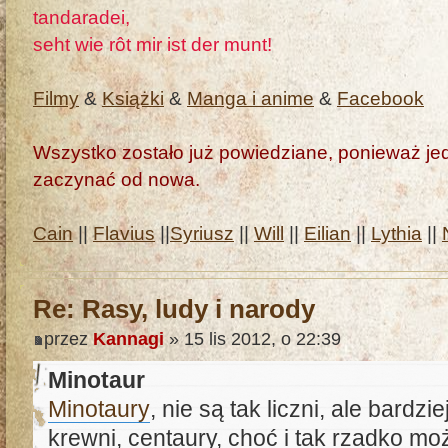
tandaradei,
seht wie rôt mir ist der munt!
Filmy
&
Książki
&
Manga i anime
&
Facebook
Wszystko zostało już powiedziane, ponieważ jedn
zaczynać od nowa.
Cain
||
Flavius
||
Syriusz
||
Will
||
Eilian
||
Lythia
||
Re: Rasy, ludy i narody
przez
Kannagi
» 15 lis 2012, o 22:39
Minotaur
Minotaury
, nie są tak liczni, ale bardz
krewni, centaury, choć i tak rzadko mo