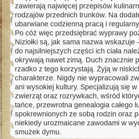
zawierają najwięcej przepisów kulinar
rodzajów przednich trunków. Na dodate
ubarwiane codzienną pracą i regularn
Po cóż więc przedsiębrać wyprawy poz
Niziołki są, jak sama nazwa wskazuje –
do najsilniejszych części ich ciała nal
okrywają nawet zimą. Duch znacznie pr
rzadko z tego korzystają. Żyją w nisk
charakterze. Nigdy nie wypracowali z
ani wysokiej kultury. Specjalizują się w
zwierząt oraz rozrywkach, wśród który
tańce, przewrotna genealogia całego lu
spokrewnionych ze sobą rodzin oraz pa
niekiedy urozmaicane zawodami w wyd
smużek dymu.