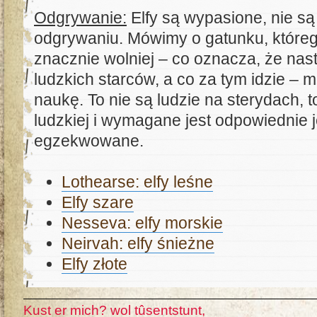
Odgrywanie:
Elfy są wypasione, nie są
odgrywaniu. Mówimy o gatunku, któreg
znacznie wolniej – co oznacza, że nasto
ludzkich starców, a co za tym idzie – 
naukę. To nie są ludzie na sterydach, t
ludzkiej i wymagane jest odpowiednie j
egzekwowane.
Lothearse: elfy leśne
Elfy szare
Nesseva: elfy morskie
Neirvah: elfy śnieżne
Elfy złote
Kust er mich? wol tûsentstunt,