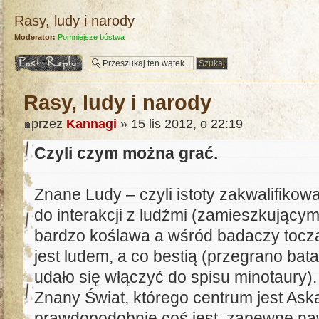
Rasy, ludy i narody
Moderator:
Pomniejsze bóstwa
Odpowiedz
Rasy, ludy i narody
przez
Kannagi
» 15 lis 2012, o 22:19
Czyli czym można grać.
Znane Ludy – czyli istoty zakwalifikow
do interakcji z ludźmi (zamieszkującymi
bardzo koślawa a wśród badaczy toczą
jest ludem, a co bestią (przegrano bata
udało się włączyć do spisu minotaury
Znany Świat, którego centrum jest As
prawdopodobnie coś jest, zapewne naw