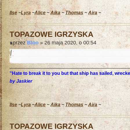
Ilse
~
Lyra
~
Alice
~
Aika
~
Thomas
~
Aira
~
TOPAZOWE IGRZYSKA
przez
Bloo
» 26 maja 2020, o 00:54
“Hate to break it to you but that ship has sailed, wrec
by Jaskier
Ilse
~
Lyra
~
Alice
~
Aika
~
Thomas
~
Aira
~
TOPAZOWE IGRZYSKA