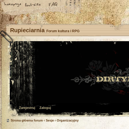
Rupieciarnia
Forum kultura i RPG
Zarejestruj
Zaloguj
Strona główna forum
‹
Sesje
‹
Organizacyjny