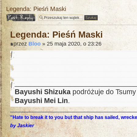
Legenda: Pieśń Maski
Odpowiedz
Legenda: Pieśń Maski
przez
Bloo
» 25 maja 2020, o 23:26
______________________________
Bayushi Shizuka
podróżuje do Tsumy
Bayushi Mei Lin
.
“Hate to break it to you but that ship has sailed, wrec
by Jaskier