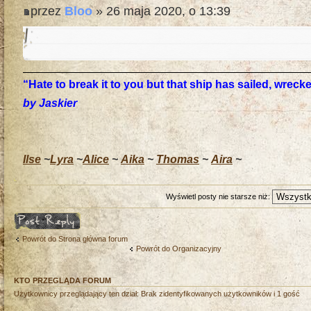
przez
Bloo
» 26 maja 2020, o 13:39
“Hate to break it to you but that ship has sailed, wrec
by Jaskier
Ilse
~
Lyra
~
Alice
~
Aika
~
Thomas
~
Aira
~
Wyświetl posty nie starsze niż:
Odpowiedz
Powrót do Strona główna forum
Powrót do Organizacyjny
KTO PRZEGLĄDA FORUM
Użytkownicy przeglądający ten dział: Brak zidentyfikowanych użytkowników i 1 gość