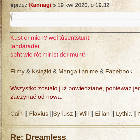
przez
Kannagi
» 19 kwi 2020, o 19:32
Kust er mich? wol tûsentstunt,
tandaradei,
seht wie rôt mir ist der munt!
Filmy
&
Książki
&
Manga i anime
&
Facebook
Wszystko zostało już powiedziane, ponieważ jedn
zaczynać od nowa.
Cain
||
Flavius
||
Syriusz
||
Will
||
Eilian
||
Lythia
||
Re: Dreamless