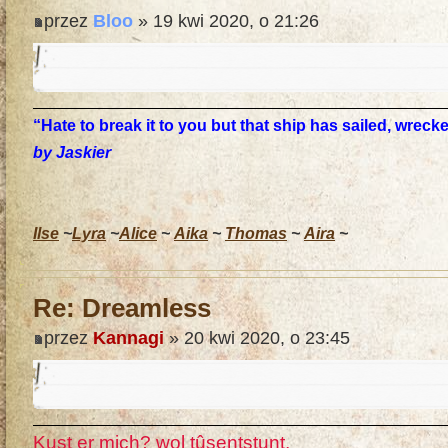
przez
Bloo
» 19 kwi 2020, o 21:26
“Hate to break it to you but that ship has sailed, wrec
by Jaskier
Ilse
~
Lyra
~
Alice
~
Aika
~
Thomas
~
Aira
~
Re: Dreamless
przez
Kannagi
» 20 kwi 2020, o 23:45
Kust er mich? wol tûsentstunt,