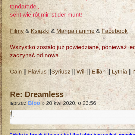
tandaradei,
seht wie rôt mir ist der munt!
Filmy
&
Książki
&
Manga i anime
&
Facebook
Wszystko zostało już powiedziane, ponieważ jedn
zaczynać od nowa.
Cain
||
Flavius
||
Syriusz
||
Will
||
Eilian
||
Lythia
||
Re: Dreamless
przez
Bloo
» 20 kwi 2020, o 23:56
“Hate to break it to you but that ship has sailed, wrec