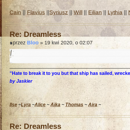
Cain
||
Flavius
||
Syriusz
||
Will
||
Eilian
||
Lythia
||
Re: Dreamless
przez
Bloo
» 19 kwi 2020, o 02:07
“Hate to break it to you but that ship has sailed, wrec
by Jaskier
Ilse
~
Lyra
~
Alice
~
Aika
~
Thomas
~
Aira
~
Re: Dreamless