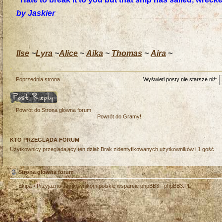
by Jaskier
Ilse
~
Lyra
~
Alice
~
Aika
~
Thomas
~
Aira
~
Poprzednia strona
Wyświetl posty nie starsze niż:
Odpowiedz
Powrót do Strona główna forum
Powrót do Gramy!
KTO PRZEGLĄDA FORUM
Użytkownicy przeglądający ten dział: Brak zidentyfikowanych użytkowników i 1 gość
Strona główna forum
Ekipa
• Przyjazne użytkownikom polskie wsparcie phpBB3 -
phpBB3.PL