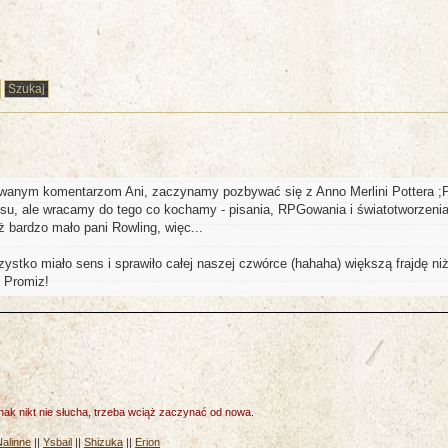
wanym komentarzom Ani, zaczynamy pozbywać się z Anno Merlini Pottera ;
nsu, ale wracamy do tego co kochamy - pisania, RPGowania i światotworzenia
ż bardzo mało pani Rowling, więc...
zystko miało sens i sprawiło całej naszej czwórce (hahaha) większą frajdę ni
. Promiz!
nak nikt nie słucha, trzeba wciąż zaczynać od nowa.
Nalinne
||
Ysbail
||
Shizuka
||
Erion