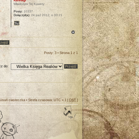
Kannagi
Władczyni Tej Kuwety
Posty:
10337
Dołączył(a):
24 paź 2012, o 00:21
Posty: 3 • Strona
1
z
1
z do:
Usuń ciasteczka
• Strefa czasowa: UTC + 1 [
DST
]