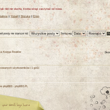
nak nikt nie słucha, trzeba wciąż zaczynać od nowa.
Nalinne
||
Ysbail
||
Shizuka
||
Erion
tl posty nie starsze niż:
Sortuj wg
ka Księga Realiów
Skoc
fikowanych użytkowników i 1 gość
cie phpBB3 -
phpBB3.PL