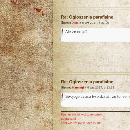
Re: Ogłoszenia parafialne
przez
Akia
» 5 wrz 2017, o 21:29
Ale że co ja?
Re: Ogłoszenia parafialne
przez
Kannagi
» 6 wrz 2017, o 13:12
Swojego czasu twierdziłaś, że to nie 
Kust er mich? wol tûsentstunt,
tandaradei,
seht wie rôt mir ist der munt!