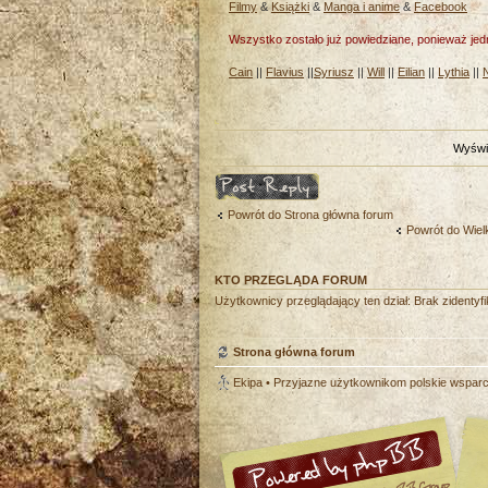
Filmy
&
Książki
&
Manga i anime
&
Facebook
Wszystko zostało już powiedziane, ponieważ jed
Cain
||
Flavius
||
Syriusz
||
Will
||
Eilian
||
Lythia
||
Wyświe
Odpowiedz
Powrót do Strona główna forum
Powrót do Wiel
KTO PRZEGLĄDA FORUM
Użytkownicy przeglądający ten dział: Brak zidenty
Strona główna forum
Ekipa
• Przyjazne użytkownikom polskie wspar