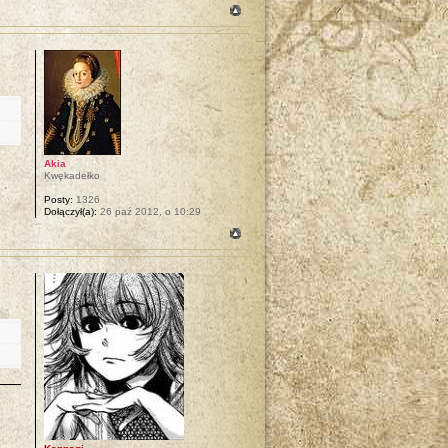
Akia
Kwękadełko
Posty:
1326
Dołączył(a):
26 paź 2012, o 10:29