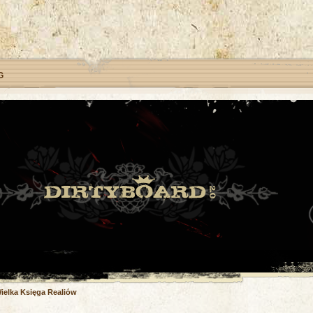
G
ielka Księga Realiów