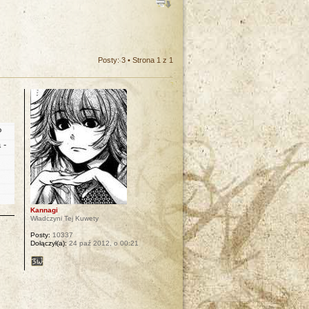
Posty: 3 • Strona
1
z
1
P
 -
ż
Kannagi
Władczyni Tej Kuwety
Posty:
10337
Dołączył(a):
24 paź 2012, o 00:21