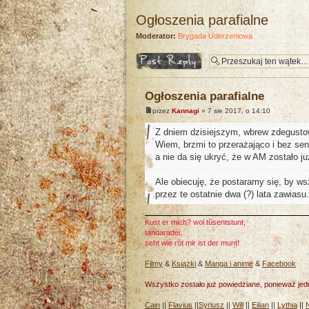
Ogłoszenia parafialne
Moderator:
Brygada Uderzeniowa
Odpowiedz
Ogłoszenia parafialne
przez
Kannagi
» 7 sie 2017, o 14:10
Z dniem dzisiejszym, wbrew zdegusto
Wiem, brzmi to przerażająco i bez se
a nie da się ukryć, że w AM zostało ju
Ale obiecuję, że postaramy się, by ws
przez te ostatnie dwa (?) lata zawiasu
Kust er mich? wol tûsentstunt,
tandaradei,
seht wie rôt mir ist der munt!
Filmy
&
Książki
&
Manga i anime
&
Facebook
Wszystko zostało już powiedziane, ponieważ jed
Cain
||
Flavius
||
Syriusz
||
Will
||
Eilian
||
Lythia
||