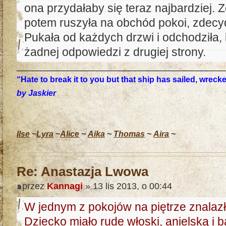
ona przydałaby się teraz najbardziej. 
potem ruszyła na obchód pokoi, zdecy
Pukała od każdych drzwi i odchodziła, 
żadnej odpowiedzi z drugiej strony.
“Hate to break it to you but that ship has sailed, wrec
by Jaskier
Ilse
~
Lyra
~
Alice
~
Aika
~
Thomas
~
Aira
~
Re: Anastazja Lwowa
przez
Kannagi
» 13 lis 2013, o 00:44
W jednym z pokojów na piętrze znalazł
Dziecko miało rude włoski, anielską i 