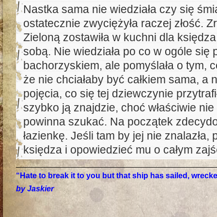
Nastka sama nie wiedziała czy się śmi
ostatecznie zwyciężyła raczej złość. Zr
Zieloną zostawiła w kuchni dla księdza
sobą. Nie wiedziała po co w ogóle si
bachorzyskiem, ale pomyślała o tym, c
że nie chciałaby być całkiem sama, a 
pojęcia, co się tej dziewczynie przytrafi
szybko ją znajdzie, choć właściwie nie
powinna szukać. Na początek zdecydo
łazienkę. Jeśli tam by jej nie znalazła
księdza i opowiedzieć mu o całym zajś
“Hate to break it to you but that ship has sailed, wrec
by Jaskier