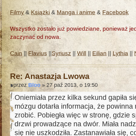
Filmy
&
Książki
&
Manga i anime
&
Facebook
Wszystko zostało już powiedziane, ponieważ jedn
zaczynać od nowa.
Cain
||
Flavius
||
Syriusz
||
Will
||
Eilian
||
Lythia
||
Re: Anastazja Lwowa
przez
Bloo
» 27 paź 2013, o 19:50
Oniemiała przez kilka sekund gapiła si
mózgu dotarła informacja, że powinna r
zrobić. Pobiegła więc w stronę, gdzie 
drzwi prowadzące na dwór. Miała nadzi
się nie uszkodziła. Zastanawiała się, c