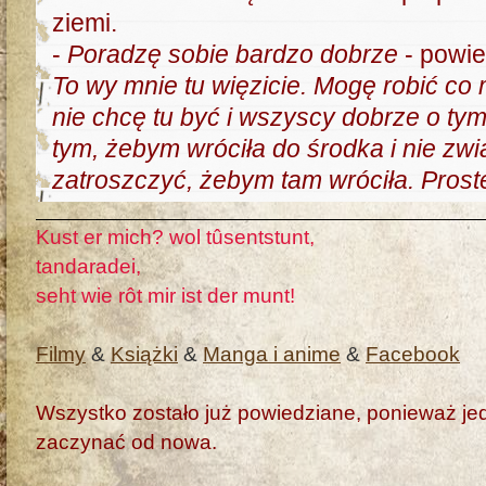
ziemi.
-
Poradzę sobie bardzo dobrze
- powie
To wy mnie tu więzicie. Mogę robić co
nie chcę tu być i wszyscy dobrze o tym
tym, żebym wróciła do środka i nie zwi
zatroszczyć, żebym tam wróciła. Prost
Kust er mich? wol tûsentstunt,
tandaradei,
seht wie rôt mir ist der munt!
Filmy
&
Książki
&
Manga i anime
&
Facebook
Wszystko zostało już powiedziane, ponieważ jedn
zaczynać od nowa.