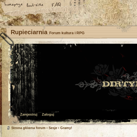
Rupieciarnia
Forum kultura i RPG
Zarejestruj
Zaloguj
Strona główna forum
‹
Sesje
‹
Gramy!