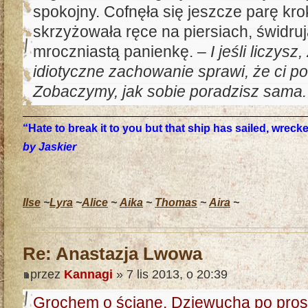
spokojny. Cofnęła się jeszcze parę kro
skrzyżowała ręce na piersiach, świdru
mroczniastą panienkę. –
I jeśli liczys
idiotyczne zachowanie sprawi, że ci po
Zobaczymy, jak sobie poradzisz sama.
“Hate to break it to you but that ship has sailed, wrec
by Jaskier
Ilse
~
Lyra
~
Alice
~
Aika
~
Thomas
~
Aira
~
Re: Anastazja Lwowa
przez
Kannagi
» 7 lis 2013, o 20:39
Grochem o ścianę. Dziewucha po prost