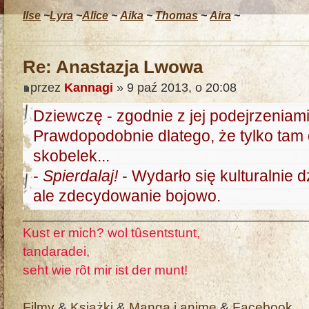
Ilse
~
Lyra
~
Alice
~
Aika
~
Thomas
~
Aira
~
Re: Anastazja Lwowa
przez
Kannagi
» 9 paź 2013, o 20:08
Dziewczę - zgodnie z jej podejrzeniami
Prawdopodobnie dlatego, że tylko tam
skobelek...
-
Spierdalaj!
- Wydarło się kulturalnie d
ale zdecydowanie bojowo.
Kust er mich? wol tûsentstunt,
tandaradei,
seht wie rôt mir ist der munt!
Filmy
&
Książki
&
Manga i anime
&
Facebook