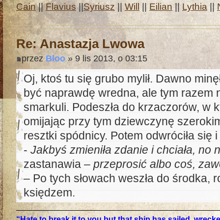
Cain
||
Flavius
||
Syriusz
||
Will
||
Eilian
||
Lythia
||
Re: Anastazja Lwowa
przez
Bloo
» 9 lis 2013, o 03:15
Oj, ktoś tu się grubo mylił. Dawno minęł
być naprawdę wredna, ale tym razem n
smarkuli. Podeszła do krzaczorów, w 
omijając przy tym dziewczynę szerokim 
resztki spódnicy. Potem odwróciła się i
-
Jakbyś zmieniła zdanie i chciała, no 
zastanawia –
przeprosić albo coś, zaw
– Po tych słowach weszła do środka, r
księdzem.
“Hate to break it to you but that ship has sailed, wrec