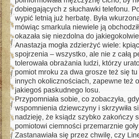
poinformowała mężczyznę cicho, by ni
dobiegających z słuchawki telefonu. P
wypić letnią już herbatę. Była wkurzona
mówiąc smarkula niewiele ją obchodził
okazała się niezdolna do jakiegokolwi
Anastazja mogła zdzierżyć wiele: kpiący
spojrzenia – wszystko, ale nie z całą 
tolerowała obrażania ludzi, którzy urato
pomiot mroku za dwa grosze też się tu 
innych okolicznościach, zapewne też 
jakiegoś paskudnego losu.
Przypomniała sobie, co zobaczyła, gdy
wspomnienia dziewczyny i skrzywiła się
nadzieję, że ksiądz szybko zakończy
pomiotowi ciemności przemarznie goły 
Zastanawiała się przez chwilę, czy Lin