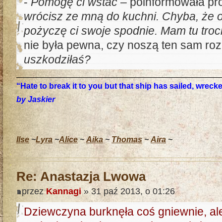
-
Pomogę ci wstać
– poinformowała pro
wrócisz ze mną do kuchni. Chyba, że 
pożyczę ci swoje spodnie. Mam tu tro
nie była pewna, czy noszą ten sam roz
uszkodziłaś?
“Hate to break it to you but that ship has sailed, wrec
by Jaskier
Ilse
~
Lyra
~
Alice
~
Aika
~
Thomas
~
Aira
~
Re: Anastazja Lwowa
przez
Kannagi
» 31 paź 2013, o 01:26
Dziewczyna burknęła coś gniewnie, al