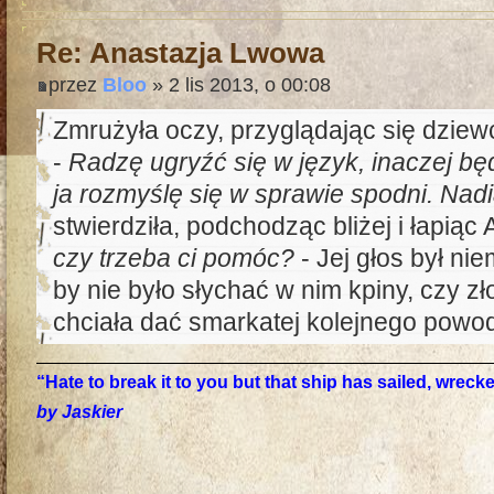
Re: Anastazja Lwowa
przez
Bloo
» 2 lis 2013, o 00:08
Zmrużyła oczy, przyglądając się dziew
-
Radzę ugryźć się w język, inaczej b
ja rozmyślę się w sprawie spodni. Nadi
stwierdziła, podchodząc bliżej i łapiąc
czy trzeba ci pomóc?
- Jej głos był nie
by nie było słychać w nim kpiny, czy z
chciała dać smarkatej kolejnego powod
“Hate to break it to you but that ship has sailed, wrec
by Jaskier