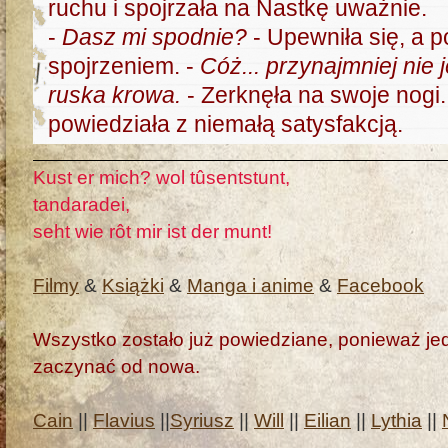
ruchu i spojrzała na Nastkę uważnie.
-
Dasz mi spodnie?
- Upewniła się, a 
spojrzeniem. -
Cóż... przynajmniej nie j
ruska krowa.
- Zerknęła na swoje nogi.
powiedziała z niemałą satysfakcją.
Kust er mich? wol tûsentstunt,
tandaradei,
seht wie rôt mir ist der munt!
Filmy
&
Książki
&
Manga i anime
&
Facebook
Wszystko zostało już powiedziane, ponieważ jedn
zaczynać od nowa.
Cain
||
Flavius
||
Syriusz
||
Will
||
Eilian
||
Lythia
||