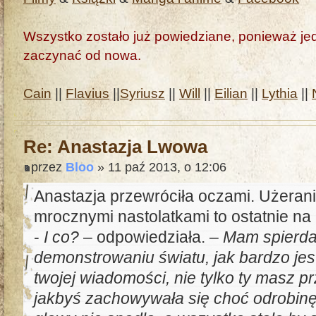
Wszystko zostało już powiedziane, ponieważ jedn
zaczynać od nowa.
Cain
||
Flavius
||
Syriusz
||
Will
||
Eilian
||
Lythia
||
Re: Anastazja Lwowa
przez
Bloo
» 11 paź 2013, o 12:06
Anastazja przewróciła oczami. Użeran
mrocznymi nastolatkami to ostatnie na 
-
I co?
– odpowiedziała. –
Mam spierdal
demonstrowaniu światu, jak bardzo j
twojej wiadomości, nie tylko ty masz p
jakbyś zachowywała się choć odrobinę 