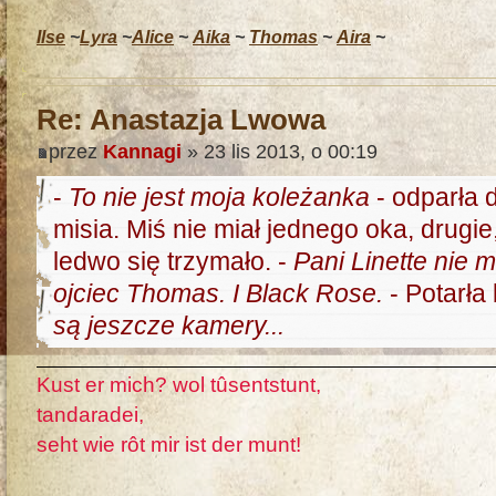
Ilse
~
Lyra
~
Alice
~
Aika
~
Thomas
~
Aira
~
Re: Anastazja Lwowa
przez
Kannagi
» 23 lis 2013, o 00:19
-
To nie jest moja koleżanka
- odparła d
misia. Miś nie miał jednego oka, drugi
ledwo się trzymało. -
Pani Linette nie ma
ojciec Thomas. I Black Rose.
- Potarła
są jeszcze kamery...
Kust er mich? wol tûsentstunt,
tandaradei,
seht wie rôt mir ist der munt!