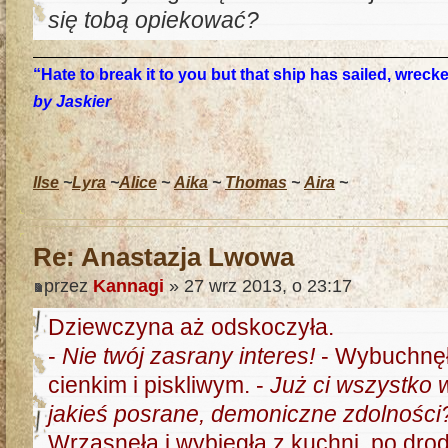
się tobą opiekować?
“Hate to break it to you but that ship has sailed, wrec
by Jaskier
Ilse
~
Lyra
~
Alice
~
Aika
~
Thomas
~
Aira
~
Re: Anastazja Lwowa
przez
Kannagi
» 27 wrz 2013, o 23:17
Dziewczyna aż odskoczyła.
-
Nie twój zasrany interes!
- Wybuchnęł
cienkim i piskliwym. -
Już ci wszystko 
jakieś posrane, demoniczne zdolności? 
Wrzasnęła i wybiegła z kuchni, po dro