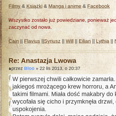
Filmy
&
Książki
&
Manga i anime
&
Facebook
Wszystko zostało już powiedziane, ponieważ jedn
zaczynać od nowa.
Cain
||
Flavius
||
Syriusz
||
Will
||
Eilian
||
Lythia
||
Re: Anastazja Lwowa
przez
Bloo
» 22 lis 2013, o 20:37
W pierwszej chwili całkowicie zamarła.
jakiegoś mrożącego krew horroru, a An
takimi filmami. Miała dość makabry do 
wycofała się cicho i przymknęła drzwi,
uspokojenia.