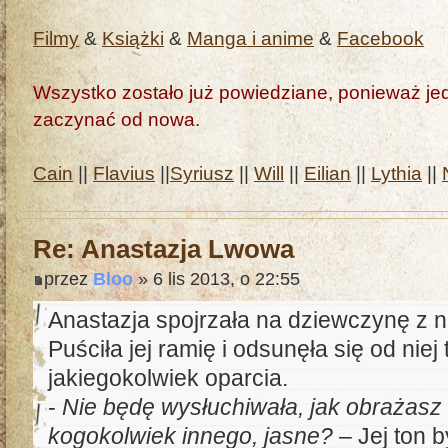
Filmy
&
Książki
&
Manga i anime
&
Facebook
Wszystko zostało już powiedziane, ponieważ jedn
zaczynać od nowa.
Cain
||
Flavius
||
Syriusz
||
Will
||
Eilian
||
Lythia
||
Re: Anastazja Lwowa
przez
Bloo
» 6 lis 2013, o 22:55
Anastazja spojrzała na dziewczynę z 
Puściła jej ramię i odsunęła się od niej
jakiegokolwiek oparcia.
-
Nie będę wysłuchiwała, jak obrażasz 
kogokolwiek innego, jasne?
– Jej ton b