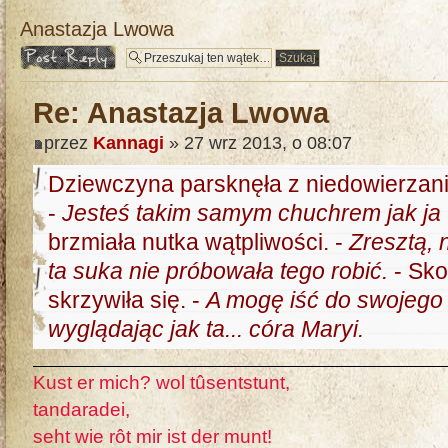
Anastazja Lwowa
Odpowiedz
Re: Anastazja Lwowa
przez
Kannagi
» 27 wrz 2013, o 08:07
Dziewczyna parsknęła z niedowierzan
-
Jesteś takim samym chuchrem jak ja
brzmiała nutka wątpliwości. -
Zresztą, 
ta suka nie próbowała tego robić.
- Sko
skrzywiła się. -
A mogę iść do swojego 
wyglądając jak ta... córa Maryi.
Kust er mich? wol tûsentstunt,
tandaradei,
seht wie rôt mir ist der munt!