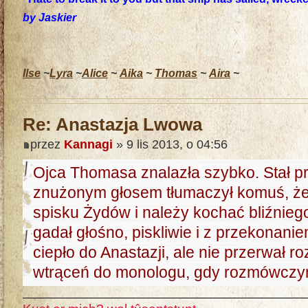
by Jaskier
Ilse
~
Lyra
~
Alice
~
Aika
~
Thomas
~
Aira
~
Re: Anastazja Lwowa
przez
Kannagi
» 9 lis 2013, o 04:56
Ojca Thomasa znalazła szybko. Stał prz
znużonym głosem tłumaczył komuś, ż
spisku Żydów i należy kochać bliźniego
gadał głośno, piskliwie i z przekonani
ciepło do Anastazji, ale nie przerwał 
wtrąceń do monologu, gdy rozmówczyn