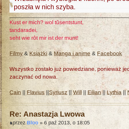
poszła w nich szyba.
Kust er mich? wol tûsentstunt,
tandaradei,
seht wie rôt mir ist der munt!
Filmy
&
Książki
&
Manga i anime
&
Facebook
Wszystko zostało już powiedziane, ponieważ jedn
zaczynać od nowa.
Cain
||
Flavius
||
Syriusz
||
Will
||
Eilian
||
Lythia
||
Re: Anastazja Lwowa
przez
Bloo
» 6 paź 2013, o 18:05