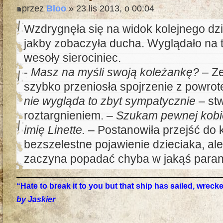
przez
Bloo
» 23 lis 2013, o 00:04
Wzdrygnęła się na widok kolejnego dzie
jakby zobaczyła ducha. Wyglądało na t
wesoły sierociniec.
-
Masz na myśli swoją koleżankę?
– Ze
szybko przeniosła spojrzenie z powro
nie wygląda to zbyt sympatycznie
– stw
roztargnieniem. –
Szukam pewnej kobie
imię Linette.
– Postanowiła przejść do k
bezszelestne pojawienie dzieciaka, ale
zaczyna popadać chyba w jakąś paran
“Hate to break it to you but that ship has sailed, wrec
by Jaskier