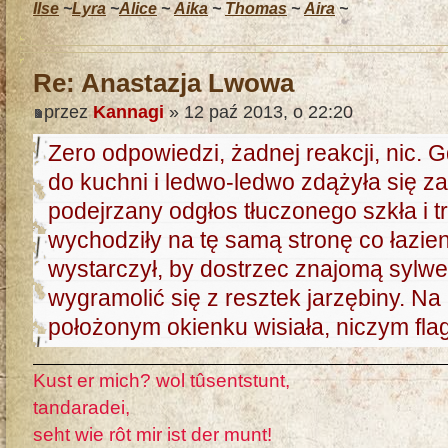
Ilse
~
Lyra
~
Alice
~
Aika
~
Thomas
~
Aira
~
Re: Anastazja Lwowa
przez
Kannagi
» 12 paź 2013, o 22:20
Zero odpowiedzi, żadnej reakcji, nic. 
do kuchni i ledwo-ledwo zdążyła się za
podejrzany odgłos tłuczonego szkła i t
wychodziły na tę samą stronę co łazienk
wystarczył, by dostrzec znajomą sylwe
wygramolić się z resztek jarzębiny. N
położonym okienku wisiała, niczym fla
Kust er mich? wol tûsentstunt,
tandaradei,
seht wie rôt mir ist der munt!