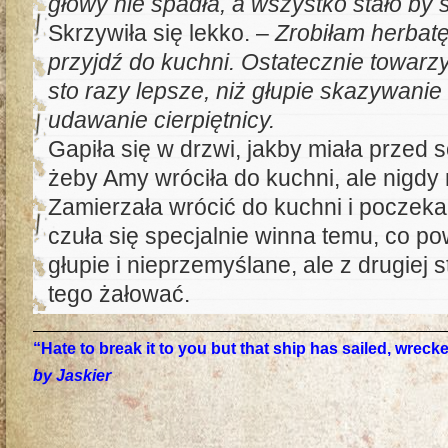
głowy nie spadła, a wszystko stało by s
Skrzywiła się lekko. –
Zrobiłam herbatę
przyjdź do kuchni. Ostatecznie towarz
sto razy lepsze, niż głupie skazywanie
udawanie cierpiętnicy.
Gapiła się w drzwi, jakby miała przed 
żeby Amy wróciła do kuchni, ale nigdy 
Zamierzała wrócić do kuchni i poczek
czuła się specjalnie winna temu, co po
głupie i nieprzemyślane, ale z drugiej s
tego żałować.
“Hate to break it to you but that ship has sailed, wrec
by Jaskier