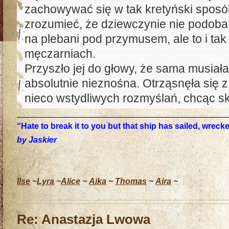
zachowywać się w tak kretyński sposób
zrozumieć, że dziewczynie nie podoba
na plebani pod przymusem, ale to i tak
męczarniach.
Przyszło jej do głowy, że sama musiał
absolutnie nieznośna. Otrząsnęła się z
nieco wstydliwych rozmyślań, chcąc sk
“Hate to break it to you but that ship has sailed, wrec
by Jaskier
Ilse
~
Lyra
~
Alice
~
Aika
~
Thomas
~
Aira
~
Re: Anastazja Lwowa