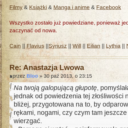
Filmy
&
Książki
&
Manga i anime
&
Facebook
Wszystko zostało już powiedziane, ponieważ jedn
zaczynać od nowa.
Cain
||
Flavius
||
Syriusz
||
Will
||
Eilian
||
Lythia
||
Re: Anastazja Lwowa
przez
Bloo
» 30 paź 2013, o 23:15
Na twoją galopującą głupotę
, pomyślał
jednak od powiedzenia tej złośliwości 
bliżej, przygotowana na to, by odparo
rękami, nogami, czy czym tam jeszcz
wierzgać.