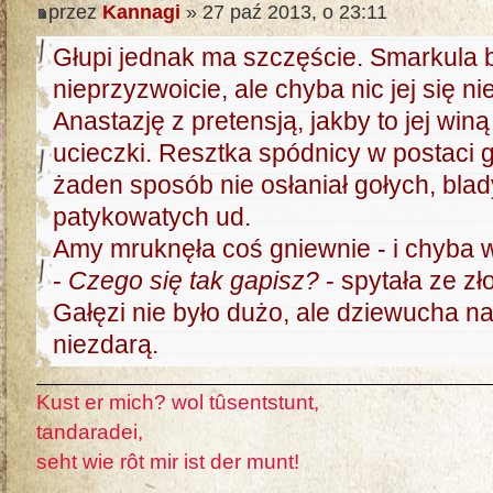
przez
Kannagi
» 27 paź 2013, o 23:11
Głupi jednak ma szczęście. Smarkula 
nieprzyzwoicie, ale chyba nic jej się ni
Anastazję z pretensją, jakby to jej wi
ucieczki. Resztka spódnicy w postaci 
żaden sposób nie osłaniał gołych, bla
patykowatych ud.
Amy mruknęła coś gniewnie - i chyba w
-
Czego się tak gapisz?
- spytała ze zł
Gałęzi nie było dużo, ale dziewucha naj
niezdarą.
Kust er mich? wol tûsentstunt,
tandaradei,
seht wie rôt mir ist der munt!