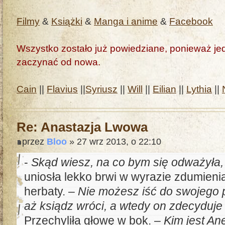
Filmy
&
Książki
&
Manga i anime
&
Facebook
Wszystko zostało już powiedziane, ponieważ jedn
zaczynać od nowa.
Cain
||
Flavius
||
Syriusz
||
Will
||
Eilian
||
Lythia
||
Re: Anastazja Lwowa
przez
Bloo
» 27 wrz 2013, o 22:10
-
Skąd wiesz, na co bym się odważyła,
uniosła lekko brwi w wyrazie zdumienia
herbaty. –
Nie możesz iść do swojego 
aż ksiądz wróci, a wtedy on zdecyduje
Przechyliła głowę w bok. –
Kim jest An