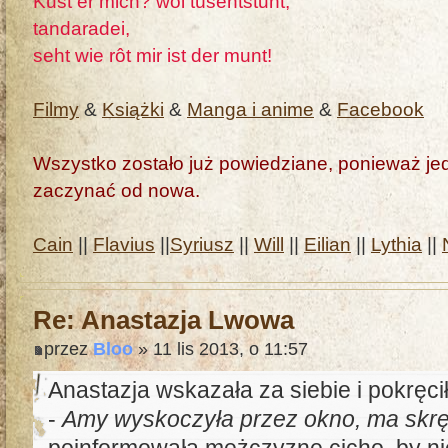
Kust er mich? wol tûsentstunt,
tandaradei,
seht wie rôt mir ist der munt!
Filmy
&
Książki
&
Manga i anime
&
Facebook
Wszystko zostało już powiedziane, ponieważ jedn
zaczynać od nowa.
Cain
||
Flavius
||
Syriusz
||
Will
||
Eilian
||
Lythia
||
Re: Anastazja Lwowa
przez
Bloo
» 11 lis 2013, o 11:57
Anastazja wskazała za siebie i pokręci
-
Amy wyskoczyła przez okno, ma skr