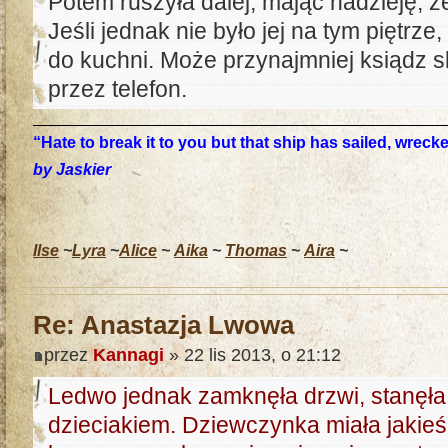
Potem ruszyła dalej, mając nadzieję, że
Jeśli jednak nie było jej na tym piętrze,
do kuchni. Może przynajmniej ksiądz 
przez telefon.
“Hate to break it to you but that ship has sailed, wrec
by Jaskier
Ilse
~
Lyra
~
Alice
~
Aika
~
Thomas
~
Aira
~
Re: Anastazja Lwowa
przez
Kannagi
» 22 lis 2013, o 21:12
Ledwo jednak zamknęła drzwi, stanęła
dzieciakiem. Dziewczynka miała jakieś