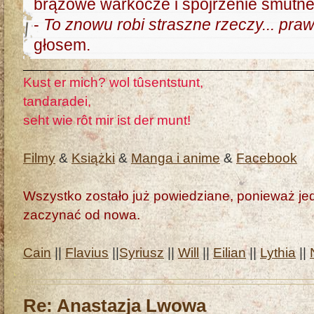
brązowe warkocze i spojrzenie smutne
-
To znowu robi straszne rzeczy... pra
głosem.
Kust er mich? wol tûsentstunt,
tandaradei,
seht wie rôt mir ist der munt!
Filmy
&
Książki
&
Manga i anime
&
Facebook
Wszystko zostało już powiedziane, ponieważ jedn
zaczynać od nowa.
Cain
||
Flavius
||
Syriusz
||
Will
||
Eilian
||
Lythia
||
Re: Anastazja Lwowa