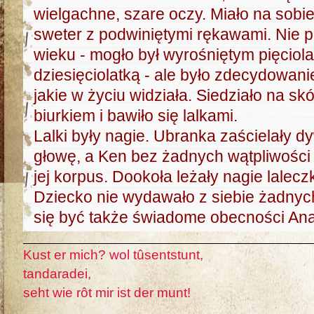
wielgachne, szare oczy. Miało na sobi
sweter z podwiniętymi rękawami. Nie pot
wieku - mogło był wyrośniętym pięciola
dziesięciolatką - ale było zdecydowani
jakie w życiu widziała. Siedziało na 
biurkiem i bawiło się lalkami.
Lalki były nagie. Ubranka zaścielały 
głowę, a Ken bez żadnych wątpliwości
jej korpus. Dookoła leżały nagie lalecz
Dziecko nie wydawało z siebie żadnyc
się być także świadome obecności Anas
Kust er mich? wol tûsentstunt,
tandaradei,
seht wie rôt mir ist der munt!