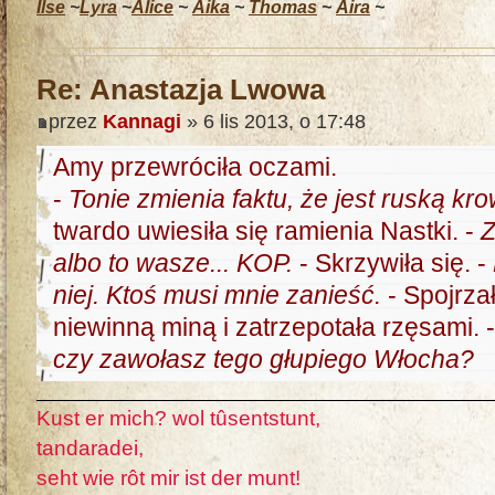
Ilse
~
Lyra
~
Alice
~
Aika
~
Thomas
~
Aira
~
Re: Anastazja Lwowa
przez
Kannagi
» 6 lis 2013, o 17:48
Amy przewróciła oczami.
-
Tonie zmienia faktu, że jest ruską kr
twardo uwiesiła się ramienia Nastki. -
Z
albo to wasze... KOP.
- Skrzywiła się. -
niej. Ktoś musi mnie zanieść.
- Spojrza
niewinną miną i zatrzepotała rzęsami. 
czy zawołasz tego głupiego Włocha?
Kust er mich? wol tûsentstunt,
tandaradei,
seht wie rôt mir ist der munt!