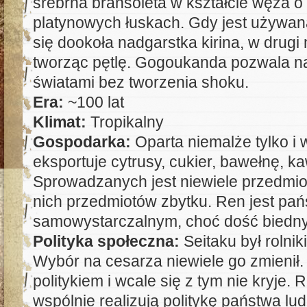
srebrna bransoleta w kształcie węża 
platynowych łuskach. Gdy jest używan
się dookoła nadgarstka kirina, w drugi
tworząc pętlę. Gogoukanda pozwala na
światami bez tworzenia shoku.
Era:
~100 lat
Klimat:
Tropikalny
Gospodarka:
Oparta niemalże tylko i 
eksportuje cytrusy, cukier, bawełnę, ka
Sprowadzanych jest niewiele przedmio
nich przedmiotów zbytku. Ren jest pa
samowystarczalnym, choć dość biedn
Polityka społeczna:
Seitaku był rolni
Wybór na cesarza niewiele go zmienił
politykiem i wcale się z tym nie kryje. 
wspólnie realizują politykę państwa lud