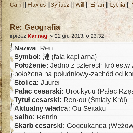
Cain
||
Flavius
||
Syriusz
||
Will
||
Eilian
||
Lythia
||
Re: Geografia
przez
Kannagi
» 21 gru 2013, o 23:32
Nazwa:
Ren
Symbol:
漣 (fala kapilarna)
Położenie:
Jedno z czterech królestw
położona na południowy-zachód od ko
Stolica:
Juurei
Pałac cesarski:
Uroukyuu (Pałac Rzęs
Tytuł cesarski:
Ren-ou (Śmiały Król)
Aktualny władca:
Ou Seitaku
Saiho:
Renrin
Skarb cesarski:
Gogoukanda (Wężowa 