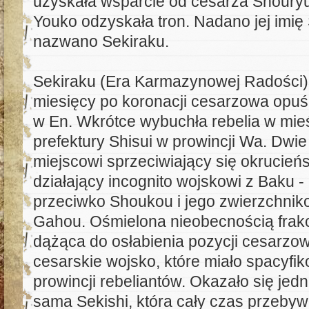
uzyskała wsparcie od cesarza Shouryu
Youko odzyskała tron. Nadano jej imię S
nazwano Sekiraku.
Sekiraku (Era Karmazynowej Radości) -
miesięcy po koronacji cesarzowa opuśc
w En. Wkrótce wybuchła rebelia w mieś
prefektury Shisui w prowincji Wa. Dwie
miejscowi sprzeciwiający się okrucień
działający incognito wojskowi z Baku -
przeciwko Shoukou i jego zwierzchnik
Gahou. Ośmielona nieobecnością frakc
dążąca do osłabienia pozycji cesarzow
cesarskie wojsko, które miało spacyfik
prowincji rebeliantów. Okazało się jedn
sama Sekishi, która cały czas przebyw