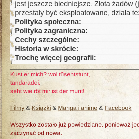
jest jeszcze biedniejsze. Złota żadów (j
przestały być eksploatowane, działa te
Polityka społeczna:
Polityka zagraniczna:
Cechy szczególne:
Historia w skrócie:
Trochę więcej geografii:
Kust er mich? wol tûsentstunt,
tandaradei,
seht wie rôt mir ist der munt!
Filmy
&
Książki
&
Manga i anime
&
Facebook
Wszystko zostało już powiedziane, ponieważ jedn
zaczynać od nowa.