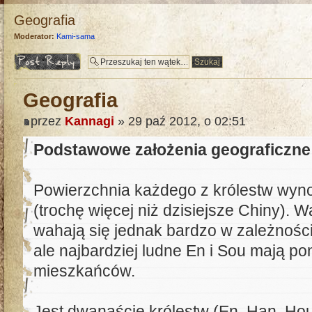
Geografia
Moderator:
Kami-sama
Odpowiedz
Geografia
przez
Kannagi
» 29 paź 2012, o 02:51
Podstawowe założenia geograficzne
Powierzchnia każdego z królestw wyno
(trochę więcej niż dzisiejsze Chiny). 
wahają się jednak bardzo w zależnoś
ale najbardziej ludne En i Sou mają p
mieszkańców.
Jest dwanaście królestw (En, Han, Hou