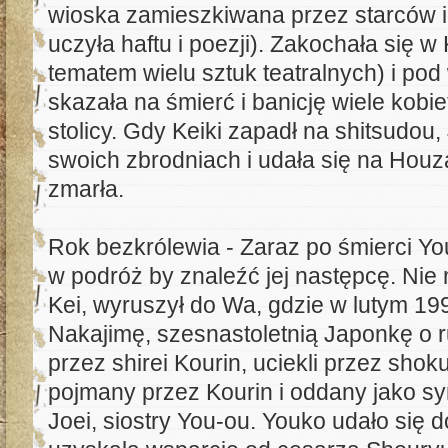
wioska zamieszkiwana przez starców i 
uczyła haftu i poezji). Zakochała się w 
tematem wielu sztuk teatralnych) i po
skazała na śmierć i banicję wiele kobi
stolicy. Gdy Keiki zapadł na shitsudou
swoich zbrodniach i udała się na Houz
zmarła.
Rok bezkrólewia - Zaraz po śmierci You
w podróż by znaleźć jej następcę. Ni
Kei, wyruszył do Wa, gdzie w lutym 19
Nakajimę, szesnastoletnią Japonkę o 
przez shirei Kourin, uciekli przez shoku
pojmany przez Kourin i oddany jako sy
Joei, siostry You-ou. Youko udało się d