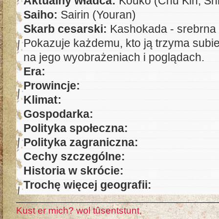
Aktualny władca:
Kouko (Chū Kin, Shi
Saiho:
Sairin (Youran)
Skarb cesarski:
Kashokada - srebrna 
Pokazuje każdemu, kto ją trzyma subie
na jego wyobrażeniach i poglądach.
Era:
Prowincje:
Klimat:
Gospodarka:
Polityka społeczna:
Polityka zagraniczna:
Cechy szczególne:
Historia w skrócie:
Trochę więcej geografii:
Kust er mich? wol tûsentstunt,