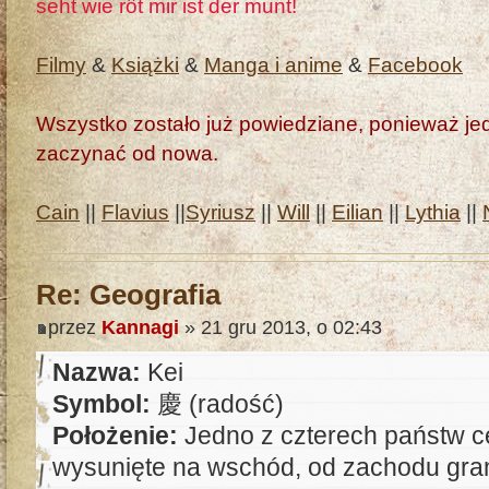
seht wie rôt mir ist der munt!
Filmy
&
Książki
&
Manga i anime
&
Facebook
Wszystko zostało już powiedziane, ponieważ jedn
zaczynać od nowa.
Cain
||
Flavius
||
Syriusz
||
Will
||
Eilian
||
Lythia
||
Re: Geografia
przez
Kannagi
» 21 gru 2013, o 02:43
Nazwa:
Kei
Symbol:
慶 (radość)
Położenie:
Jedno z czterech państw ce
wysunięte na wschód, od zachodu gran