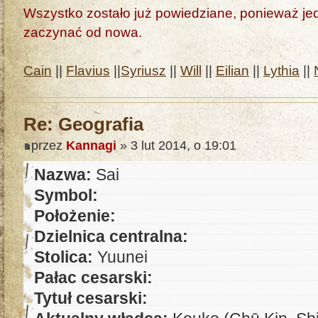
Wszystko zostało już powiedziane, ponieważ jedn
zaczynać od nowa.
Cain
||
Flavius
||
Syriusz
||
Will
||
Eilian
||
Lythia
||
Re: Geografia
przez
Kannagi
» 3 lut 2014, o 19:01
Nazwa:
Sai
Symbol:
Położenie:
Dzielnica centralna:
Stolica:
Yuunei
Pałac cesarski:
Tytuł cesarski: