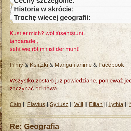
Cechy szczególne:
Historia w skrócie:
Trochę więcej geografii:
Kust er mich? wol tûsentstunt,
tandaradei,
seht wie rôt mir ist der munt!
Filmy
&
Książki
&
Manga i anime
&
Facebook
Wszystko zostało już powiedziane, ponieważ jedn
zaczynać od nowa.
Cain
||
Flavius
||
Syriusz
||
Will
||
Eilian
||
Lythia
||
Re: Geografia