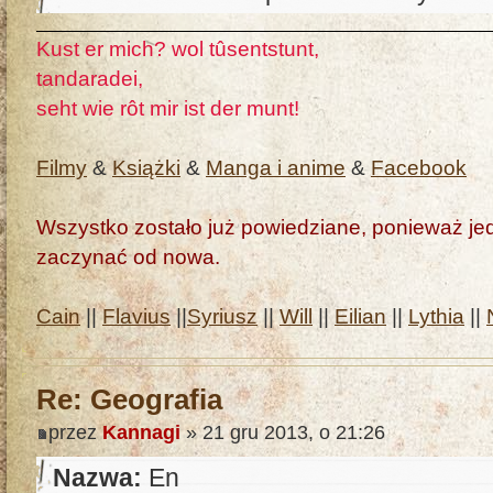
Kust er mich? wol tûsentstunt,
tandaradei,
seht wie rôt mir ist der munt!
Filmy
&
Książki
&
Manga i anime
&
Facebook
Wszystko zostało już powiedziane, ponieważ jedn
zaczynać od nowa.
Cain
||
Flavius
||
Syriusz
||
Will
||
Eilian
||
Lythia
||
Re: Geografia
przez
Kannagi
» 21 gru 2013, o 21:26
Nazwa:
En