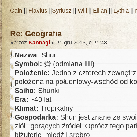
Cain
||
Flavius
||
Syriusz
||
Will
||
Eilian
||
Lythia
||
Re: Geografia
przez
Kannagi
» 21 gru 2013, o 21:43
Nazwa:
Shun
Symbol:
舜 (odmiana lilii)
Położenie:
Jedno z czterech zewnętrz
położona na południowy-wschód od ko
Saiho:
Shunki
Era:
~40 lat
Klimat:
Tropikalny
Gospodarka:
Shun jest znane ze swoi
ziół i gorących źródeł. Oprócz tego p
biżuterię, miedź i srebro.