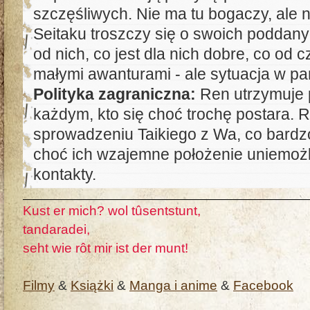
szczęśliwych. Nie ma tu bogaczy, ale n
Seitaku troszczy się o swoich poddany
od nich, co jest dla nich dobre, co od
małymi awanturami - ale sytuacja w pań
Polityka zagraniczna:
Ren utrzymuje p
każdym, kto się choć trochę postara. 
sprowadzeniu Taikiego z Wa, co bardzo
choć ich wzajemne położenie uniemożli
kontakty.
Kust er mich? wol tûsentstunt,
tandaradei,
seht wie rôt mir ist der munt!
Filmy
&
Książki
&
Manga i anime
&
Facebook