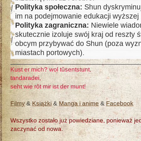
Polityka społeczna:
Shun dyskryminuj
im na podejmowanie edukacji wyższej i
Polityka zagraniczna:
Niewiele wiado
skutecznie izoluje swój kraj od reszty 
obcym przybywać do Shun (poza wyzn
miastach portowych).
Kust er mich? wol tûsentstunt,
tandaradei,
seht wie rôt mir ist der munt!
Filmy
&
Książki
&
Manga i anime
&
Facebook
Wszystko zostało już powiedziane, ponieważ jedn
zaczynać od nowa.