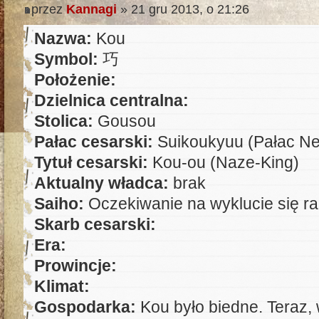
przez
Kannagi
» 21 gru 2013, o 21:26
Nazwa:
Kou
Symbol:
巧
Położenie:
Dzielnica centralna:
Stolica:
Gousou
Pałac cesarski:
Suikoukyuu (Pałac Ne
Tytuł cesarski:
Kou-ou (Naze-King)
Aktualny władca:
brak
Saiho:
Oczekiwanie na wyklucie się r
Skarb cesarski:
Era:
Prowincje:
Klimat:
Gospodarka:
Kou było biedne. Teraz,