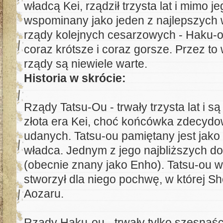
władcą Kei, rządził trzysta lat i mimo j
wspominany jako jeden z najlepszych w
rządy kolejnych cesarzowych - Haku-ou
coraz krótsze i coraz gorsze. Przez to
rządy są niewiele warte.
Historia w skrócie:
Rządy Tatsu-Ou - trwały trzysta lat i 
złota era Kei, choć końcówka zdecydo
udanych. Tatsu-ou pamiętany jest jako
władca. Jednym z jego najbliższych 
(obecnie znany jako Enho). Tatsu-ou w
stworzył dla niego pochwę, w której S
Aozaru.
Rządy Haku-ou - trwały tylko szesnaśc