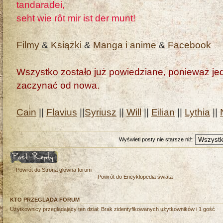
tandaradei,
seht wie rôt mir ist der munt!
Filmy
&
Książki
&
Manga i anime
&
Facebook
Wszystko zostało już powiedziane, ponieważ jedn
zaczynać od nowa.
Cain
||
Flavius
||
Syriusz
||
Will
||
Eilian
||
Lythia
||
Wyświetl posty nie starsze niż:
Odpowiedz
Powrót do Strona główna forum
Powrót do Encyklopedia świata
KTO PRZEGLĄDA FORUM
Użytkownicy przeglądający ten dział: Brak zidentyfikowanych użytkowników i 1 gość