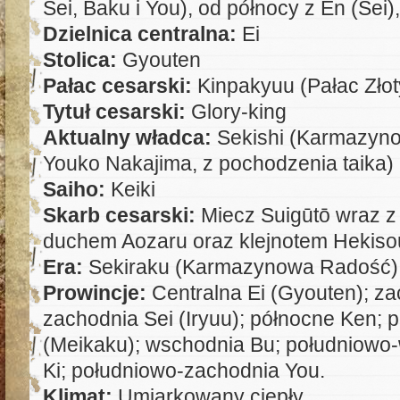
Sei, Baku i You), od północy z En (Sei)
Dzielnica centralna:
Ei
Stolica:
Gyouten
Pałac cesarski:
Kinpakyuu (Pałac Złot
Tytuł cesarski:
Glory-king
Aktualny władca:
Sekishi (Karmazyno
Youko Nakajima, z pochodzenia taika)
Saiho:
Keiki
Skarb cesarski:
Miecz Suigūtō wraz z 
duchem Aozaru oraz klejnotem Hekiso
Era:
Sekiraku (Karmazynowa Radość)
Prowincje:
Centralna Ei (Gyouten); z
zachodnia Sei (Iryuu); północne Ken;
(Meikaku); wschodnia Bu; południowo
Ki; południowo-zachodnia You.
Klimat:
Umiarkowany ciepły