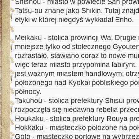
Shishou - miasto w powiecie San prowi
Tatsu-ou znane jako Shikin. Tutaj znaj
etyki w której niegdyś wykładał Enho.
Meikaku - stolica prowincji Wa. Drugie
mniejsze tylko od stołecznego Gyouten
rozrastało, stawiano coraz to nowe mu
więc teraz miasto przypomina labirynt
jest ważnym miastem handlowym; otrz
położonego nad Kyokai pobliskiego por
północy.
Takuhou - stolica prefektury Shisui pr
rozpoczęła się niedawna rebelia prze
Houkaku - stolica prefektury Rouya pr
Hokkaku - miasteczko położone na pó
Goto - miasteczko portowe na wybrzeż