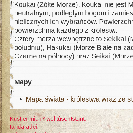
Koukai (Żółte Morze). Koukai nie jest 
neutralnym, podległym bogom i zamie
nielicznych ich wybrańców. Powierzchn
powierzchnia każdego z królestw.
Cztery morza wewnętrzne to Sekikai 
południu), Hakukai (Morze Białe na za
Czarne na północy) oraz Seikai (Morze
Mapy
Mapa świata - królestwa wraz ze st
Kust er mich? wol tûsentstunt,
tandaradei,