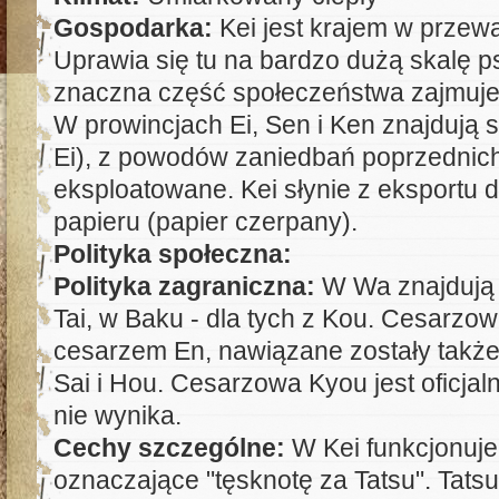
Gospodarka:
Kei jest krajem w przewa
Uprawia się tu na bardzo dużą skalę ps
znaczna część społeczeństwa zajmuje
W prowincjach Ei, Sen i Ken znajdują s
Ei), z powodów zaniedbań poprzednic
eksploatowane. Kei słynie z eksportu d
papieru (papier czerpany).
Polityka społeczna:
Polityka zagraniczna:
W Wa znajdują 
Tai, w Baku - dla tych z Kou. Cesarzowa
cesarzem En, nawiązane zostały także
Sai i Hou. Cesarzowa Kyou jest oficjaln
nie wynika.
Cechy szczególne:
W Kei funkcjonuje 
oznaczające "tęsknotę za Tatsu". Tats