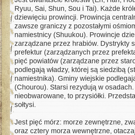
Ryuu, Sai, Shun, Sou i Tai). Każde król
dziewięciu prowincji. Prowincja centr
zawsze graniczy z pozostałymi ośmiom
namiestnicy (Shuukou). Prowincje dziel
zarządzane przez hrabiów. Dystrykty s
prefektur (zarządzanych przez prefekta)
pięć powiatów (zarządzane przez star
podlegają władzy, której są siedzibą (st
namiestnika). Gminy wiejskie podlegaj
(Chourou). Starsi rezydują w osadach.
nieobwarowane, to przysiółki. Przedst
sołtysi.
Jest pięć mórz: morze zewnętrzne, zw
oraz cztery morza wewnętrzne, otacza