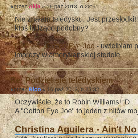
przez
Akia
» 16 paź 2013, o 22:51
Nie znałam teledysku. Jest przesłodki!!
ktoś łudząco podobny?
Rednex - Cotton Eye Joe
- uwielbiam 
imprezy w amerykańskiej stodole.
Re: Podziel się teledyskiem
przez
Bloo
» 16 paź 2013, o 23:32
Oczywiście, że to Robin Williams! ;D
A "Cotton Eye Joe" to jeden z hitów m
Christina Aguilera - Ain't N