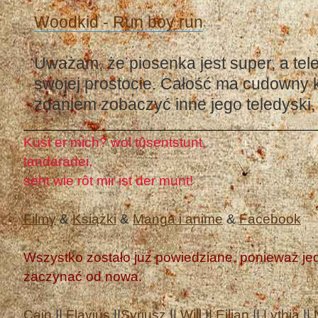
Woodkid - Run boy run
Uważam, że piosenka jest super, a te
swojej prostocie. Całość ma cudowny 
zdaniem zobaczyć inne jego teledyski, 
Kust er mich? wol tûsentstunt,
tandaradei,
seht wie rôt mir ist der munt!
Filmy
&
Książki
&
Manga i anime
&
Facebook
Wszystko zostało już powiedziane, ponieważ jedn
zaczynać od nowa.
Cain
||
Flavius
||
Syriusz
||
Will
||
Eilian
||
Lythia
||