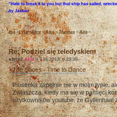
“Hate to break it to you but that ship has sailed, wrec
by Jaskier
Ilse
~
Lyra
~
Alice
~
Aika
~
Thomas
~
Aira
~
Re: Podziel się teledyskiem
przez
Akia
» 7 lis 2013, o 23:35
The Shoes - Time to Dance
Piosenka zupełnie nie w moim typie, al
Zwłaszcza, kiedy ma się w pamięci ko
użytkowników youtube, że Gyllenhaal z