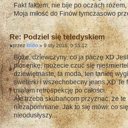
Fakt faktem, nie bije po oczach różem, 
Moja miłość do Finów tymczasowo prze
Re: Podziel się teledyskiem
przez
Bloo
» 9 sty 2016, o 15:12
Boże, dziewczyny, co ja paczę XD Jeśli
piosenkę, możecie czuć się nieśmiertel
dziewiętnaste, ta moda, ten taniec wyg
sweterki i wszechobecny jeans XD Te f
miałam retrospekcję po całości.
Ale trzeba skubańcom przyznać, że te 
niezapomniane. Jak to się mówi: co się
nieodusłyszy...