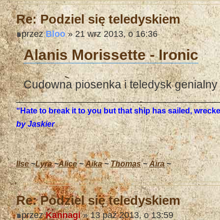
Re: Podziel się teledyskiem
przez
Bloo
» 21 wrz 2013, o 16:36
Alanis Morissette - Ironic
Cudowna piosenka i teledysk genialny 
“Hate to break it to you but that ship has sailed, wrec
by Jaskier
Ilse
~
Lyra
~
Alice
~
Aika
~
Thomas
~
Aira
~
Re: Podziel się teledyskiem
przez
Kannagi
» 13 paź 2013, o 13:59