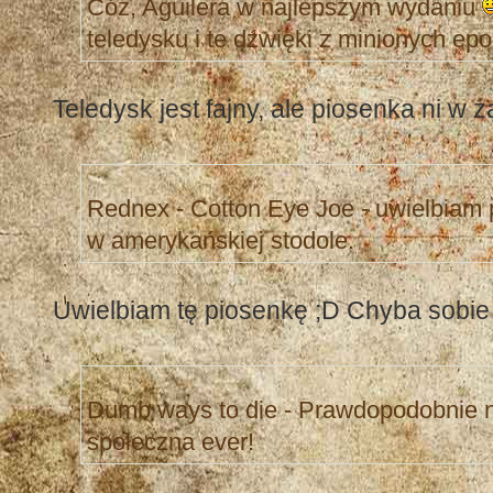
Cóż, Aguilera w najlepszym wydaniu
teledysku i te dźwięki z minionych epo
Teledysk jest fajny, ale piosenka ni w z
Rednex - Cotton Eye Joe - uwielbiam
w amerykańskiej stodole.
Uwielbiam tę piosenkę ;D Chyba sobie 
Dumb ways to die - Prawdopodobnie 
społeczna ever!