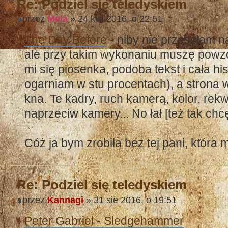
Re: Podziel się teledyskiem
przez
Mela
» 24 kwi 2016, o 22:51
The Day Before
- niby nie przeszłam n
ale przy takim wykonaniu muszę powz
mi się piosenka, podoba tekst i cała hi
ogarniam w stu procentach), a strona w
kna. Te kadry, ruch kamerą, kolor, rekw
naprzeciw kamery... No łał [też tak chcę
Cóż ja bym zrobiła bez tej pani, któr
Re: Podziel się teledyskiem
przez
Kannagi
» 31 sie 2016, o 19:51
Peter Gabriel - Sledgehammer