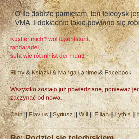
O ile dobrze pamiętam, ten teledysk je
VMA. I dokładnie takie powinno się robi
Kust er mich? wol tûsentstunt,
tandaradei,
seht wie rôt mir ist der munt!
Filmy
&
Książki
&
Manga i anime
&
Facebook
Wszystko zostało już powiedziane, ponieważ jedn
zaczynać od nowa.
Cain
||
Flavius
||
Syriusz
||
Will
||
Eilian
||
Lythia
||
Re: Podziel się teledyskiem