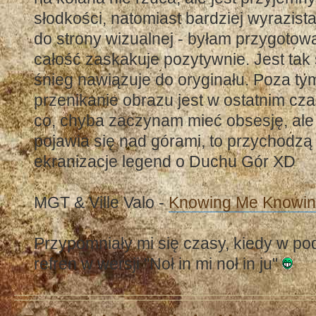
słodkości, natomiast bardziej wyrazista 
do strony wizualnej - byłam przygotow
całość zaskakuje pozytywnie. Jest tak 
śnieg nawiązuje do oryginału. Poza tym
przenikanie obrazu jest w ostatnim cza
co, chyba zaczynam mieć obsesję, ale 
pojawia się nad górami, to przychodzą
ekranizacje legend o Duchu Gór XD
MGT & Ville Valo -
Knowing Me Knowin
Przypomniały mi się czasy, kiedy w 
refren w wersji "Noł in mi noł in ju"