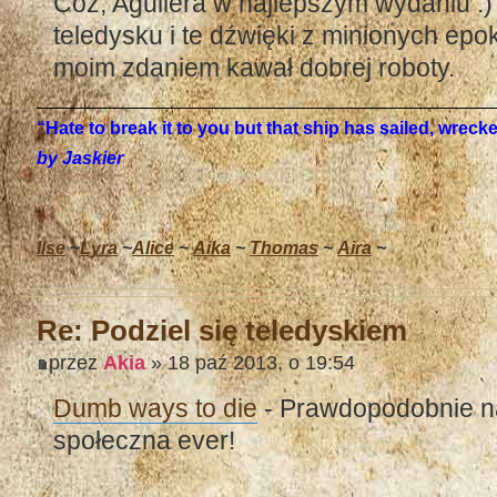
Cóż, Aguilera w najlepszym wydaniu :) 
teledysku i te dźwięki z minionych epok
moim zdaniem kawał dobrej roboty.
“Hate to break it to you but that ship has sailed, wrec
by Jaskier
Ilse
~
Lyra
~
Alice
~
Aika
~
Thomas
~
Aira
~
Re: Podziel się teledyskiem
przez
Akia
» 18 paź 2013, o 19:54
Dumb ways to die
- Prawdopodobnie n
społeczna ever!