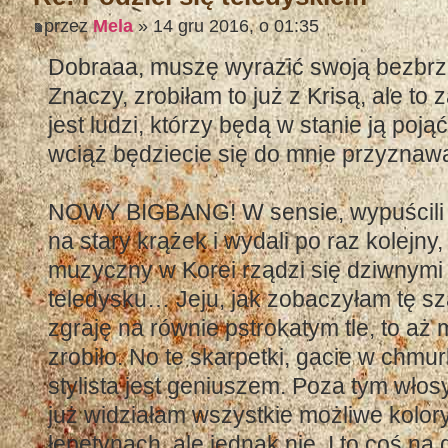
przez
Mela
» 14 gru 2016, o 01:35
Dobraaa, muszę wyrazić swoją bezbrz
Znaczy, zrobiłam to już z Krisą, ale to 
jest ludzi, którzy będą w stanie ją poją
wciąż będziecie się do mnie przyznaw
NOWY BIGBANG! W sensie, wypuścili 
na stary krążek i wydali po raz kolejny,
muzyczny w Korei rządzi się dziwnymi 
teledysku… Jeju, jak zobaczyłam tę sz
zgraję na równie pstrokatym tle, to aż 
zrobiło. No te skarpetki, gacie w chmur
stylista jest geniuszem. Poza tym wło
już widziałam wszystkie możliwe kolor
łepetynach, ale jednak nie. I to coś n