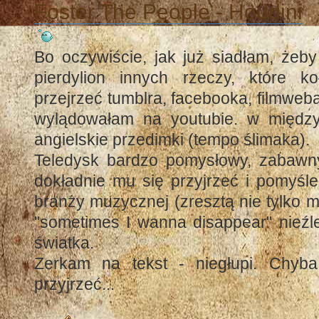
Foster The People - Houdini
Bo oczywiście, jak już siadłam, żeby
pierdylion innych rzeczy, które k
przejrzeć tumblra, facebooka, filmweb
wylądowałam na youtubie. w między
angielskie przedimki (tempo ślimaka).
Teledysk bardzo pomysłowy, zabawny, 
dokładnie mu się przyjrzeć i pomyśle
branży muzycznej (zresztą nie tylko m
"sometimes I wanna disappear" nieźle
światka.
Zerkam na tekst - niegłupi. Chyb
przyjrzeć...