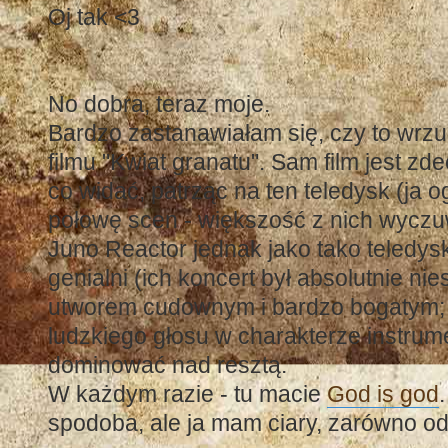
Oj tak <3
No dobra, teraz moje.
Bardzo zastanawiałam się, czy to wrzuc
filmu "Kwiat granatu". Sam film jest z
co widać, patrząc na ten teledysk (ja 
połowę scen - większość z nich wyczu
Juno Reactor jednak jako tako teledys
genialni (ich koncert był absolutnie nie
utworem cudownym i bardzo bogatym; 
ludzkiego głosu w charakterze instrum
dominować nad resztą.
W każdym razie - tu macie
God is god
spodoba, ale ja mam ciary, zarówno od 