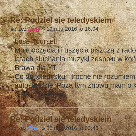
Re: Podziel się teledyskiem
przez
Mela
» 19 mar 2016, o 16:04
Lose Yourself
Moje oczęcia i i uszęcia piszczą z rado
latach słuchania muzyki zespołu w ko
Brawa dla YT.
Co do teledysku - trochę nie rozumiem, 
autostradzie. Poza tym znowu mam o kil
całości za wiele.
Re: Podziel się teledyskiem
przez
Bloo
» 23 mar 2016, o 03:45