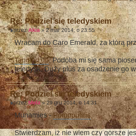
Re: Podziel się teledyskiem
przez
Akia
» 2 mar 2014, o 23:55
Wracam do Caro Emerald, za którą p
Tangled up
. Podoba mi się sama piosen
teledysk. Duży plus za osadzenie go w 
Re: Podziel się teledyskiem
przez
Mela
» 29 gru 2014, o 14:31
Munamies -
Pomppufiilis
Stwierdzam, iż nie wiem czy gorsze jest