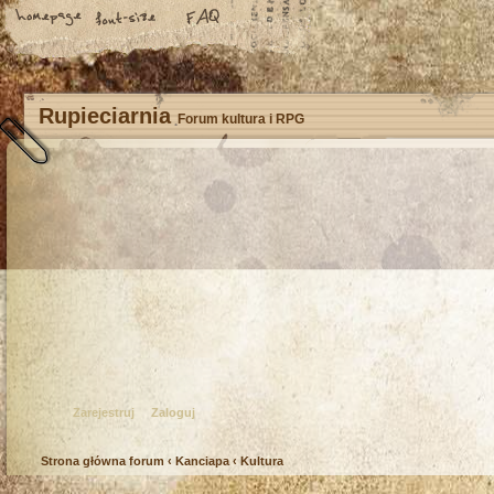
Rupieciarnia
Forum kultura i RPG
Zarejestruj
Zaloguj
Strona główna forum
‹
Kanciapa
‹
Kultura