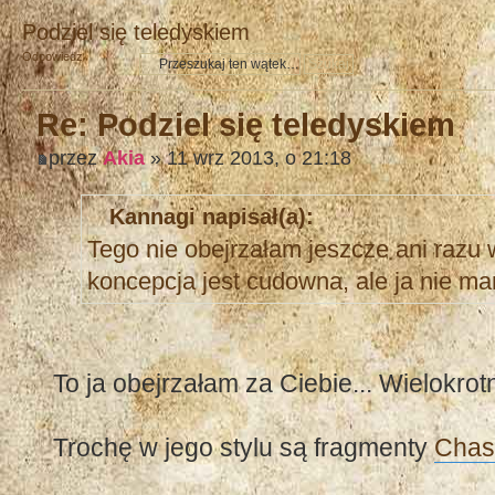
Podziel się teledyskiem
Odpowiedz
Re: Podziel się teledyskiem
przez
Akia
» 11 wrz 2013, o 21:18
Kannagi napisał(a):
Tego nie obejrzałam jeszcze ani razu
koncepcja jest cudowna, ale ja nie ma
To ja obejrzałam za Ciebie... Wielokrot
Trochę w jego stylu są fragmenty
Chas