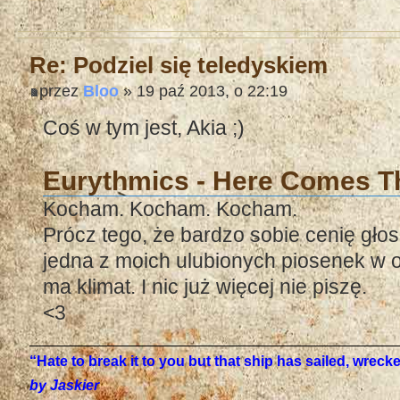
Re: Podziel się teledyskiem
przez
Bloo
» 19 paź 2013, o 22:19
Coś w tym jest, Akia ;)
Eurythmics - Here Comes T
Kocham. Kocham. Kocham.
Prócz tego, że bardzo sobie cenię głos 
jedna z moich ulubionych piosenek w og
ma klimat. I nic już więcej nie piszę.
<3
“Hate to break it to you but that ship has sailed, wrec
by Jaskier