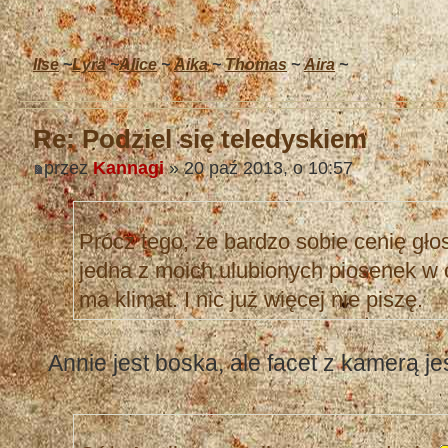
Ilse
~
Lyra
~
Alice
~
Aika
~
Thomas
~
Aira
~
Re: Podziel się teledyskiem
przez
Kannagi
» 20 paź 2013, o 10:57
Prócz tego, że bardzo sobie cenię głos
jedna z moich ulubionych piosenek w o
ma klimat. I nic już więcej nie piszę.
Annie jest boska, ale facet z kamerą j