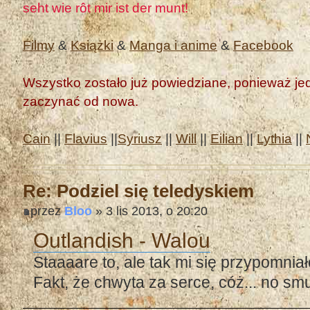
seht wie rôt mir ist der munt!
Filmy
&
Książki
&
Manga i anime
&
Facebook
Wszystko zostało już powiedziane, ponieważ jedn
zaczynać od nowa.
Cain
||
Flavius
||
Syriusz
||
Will
||
Eilian
||
Lythia
||
Re: Podziel się teledyskiem
przez
Bloo
» 3 lis 2013, o 20:20
Outlandish - Walou
Staaaare to, ale tak mi się przypomniał
Fakt, że chwyta za serce, cóż... no smut