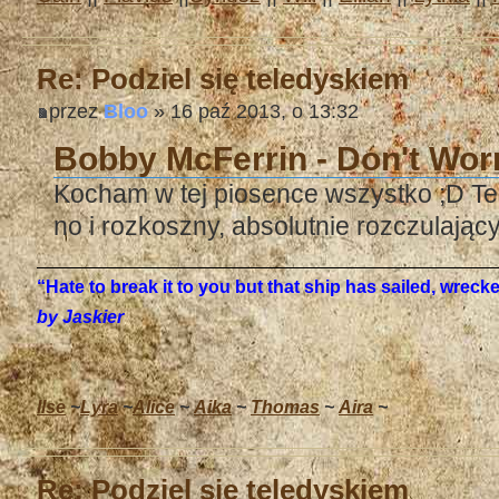
Re: Podziel się teledyskiem
przez
Bloo
» 16 paź 2013, o 13:32
Bobby McFerrin - Don't Wo
Kocham w tej piosence wszystko ;D Tek
no i rozkoszny, absolutnie rozczulający
“Hate to break it to you but that ship has sailed, wrec
by Jaskier
Ilse
~
Lyra
~
Alice
~
Aika
~
Thomas
~
Aira
~
Re: Podziel się teledyskiem