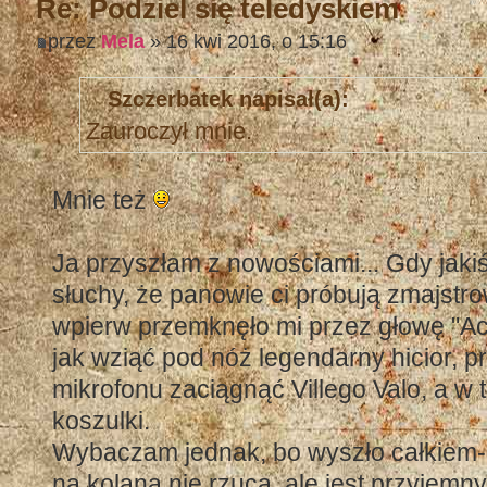
Re: Podziel się teledyskiem
przez
Mela
» 16 kwi 2016, o 15:16
Szczerbatek napisał(a):
Zauroczył mnie.
Mnie też
Ja przyszłam z nowościami... Gdy jaki
słuchy, że panowie ci próbują zmajstr
wpierw przemknęło mi przez głowę "Ach
jak wziąć pod nóż legendarny hicior, pr
mikrofonu zaciągnąć Villego Valo, a w
koszulki.
Wybaczam jednak, bo wyszło całkiem-
na kolana nie rzuca, ale jest przyjemny