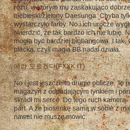
różu, w którym mu zaskakująco dobrze 
niebieski/zielony Daesunga. Chyba ty
wystarczyło farby. No i ich urocze wyg
twierdzić, że tak bardzo ich nie lubię.
mogła być bardziej bigbangowa. I tak, ś
placka, czyli magia BB nadal działa.
에라 모르겠다(FXXK IT)
No i jest jeszcze to drugie oblicze. To
magazyn z odpadającym tynkiem i por
skradł mi serce. Do tego ruch kamerą. 
part. A że piosenkę samą w sobie z mie
nawet nie muszę mówić.