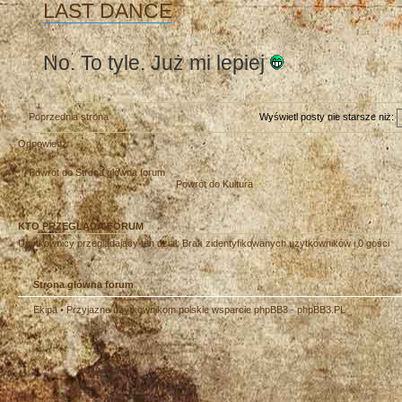
LAST DANCE
No. To tyle. Już mi lepiej
Poprzednia strona
Wyświetl posty nie starsze niż:
Odpowiedz
Powrót do Strona główna forum
Powrót do Kultura
KTO PRZEGLĄDA FORUM
Użytkownicy przeglądający ten dział: Brak zidentyfikowanych użytkowników i 0 gości
Strona główna forum
Ekipa
• Przyjazne użytkownikom polskie wsparcie phpBB3 -
phpBB3.PL