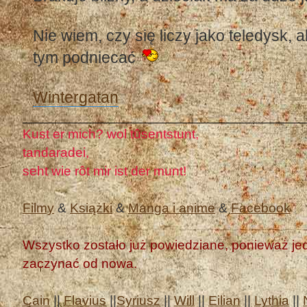
Nie wiem, czy się liczy jako teledysk, 
tym podniecać
Wintergatan
Kust er mich? wol tûsentstunt,
tandaradei,
seht wie rôt mir ist der munt!
Filmy
&
Książki
&
Manga i anime
&
Facebook
Wszystko zostało już powiedziane, ponieważ jedn
zaczynać od nowa.
Cain
||
Flavius
||
Syriusz
||
Will
||
Eilian
||
Lythia
||