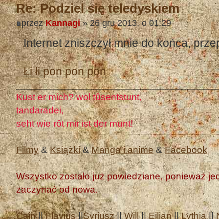
Re: Podziel się teledyskiem
przez
Kannagi
» 26 gru 2013, o 01:29
Internet zniszczył mnie do końca, prz
Łi łi pon pon pon
Kust er mich? wol tûsentstunt,
tandaradei,
seht wie rôt mir ist der munt!
Filmy
&
Książki
&
Manga i anime
&
Facebook
Wszystko zostało już powiedziane, ponieważ jedn
zaczynać od nowa.
Cain
||
Flavius
||
Syriusz
||
Will
||
Eilian
||
Lythia
||