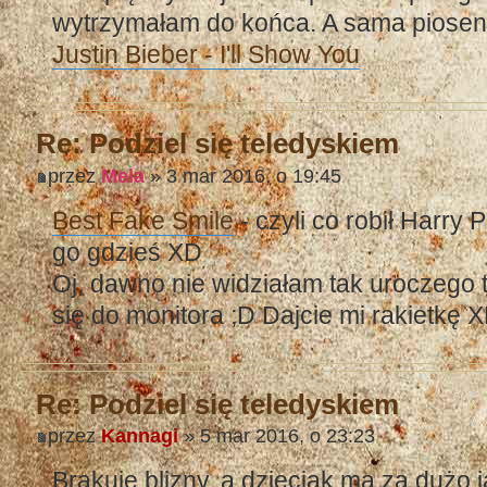
wytrzymałam do końca. A sama piosenka
Justin Bieber - I'll Show You
Re: Podziel się teledyskiem
przez
Mela
» 3 mar 2016, o 19:45
Best Fake Smile
- czyli co robił Harry 
go gdzieś XD
Oj, dawno nie widziałam tak uroczego 
się do monitora ;D Dajcie mi rakietkę 
Re: Podziel się teledyskiem
przez
Kannagi
» 5 mar 2016, o 23:23
Brakuje blizny, a dzieciak ma za dużo j