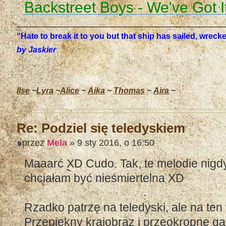
Backstreet Boys - We've Got I
“Hate to break it to you but that ship has sailed, wrec
by Jaskier
Ilse
~
Lyra
~
Alice
~
Aika
~
Thomas
~
Aira
~
Re: Podziel się teledyskiem
przez
Mela
» 9 sty 2016, o 16:50
Maaarć XD Cudo. Tak, te melodie nigd
chciałam być nieśmiertelna XD
Rzadko patrzę na teledyski, ale na te
Przepiękny krajobraz i przeokropne gac