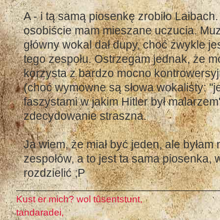
A - i tą samą piosenkę zrobiło Laibach
osobiście mam mieszane uczucia. Muzy
główny wokal dał dupy, choć zwykle je
tego zespołu. Ostrzegam jednak, że mo
korzysta z bardzo mocno kontrowersyjnej
(choć wymowne są słowa wokalisty: "j
faszystami w jakim Hitler był malarzem")
zdecydowanie straszna.
Ja wiem, że miał być jeden, ale byłam
zespołów, a to jest ta sama piosenka,
rozdzielić ;P
Kust er mich? wol tûsentstunt,
tandaradei,