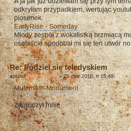
A ja jak już udzieliłam się przy tym te
odkryłam przypadkiem, wertując youtu
piosenek.
EarlyRise - Someday
Młody zespół z wokalistką brzmiącą mo
osobiście spodobał mi się ten utwór no
Re: Podziel się teledyskiem
przez
Szczerbatek
» 25 mar 2016, o 15:48
Mutemath-Monument
Zauroczył mnie.