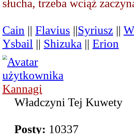
słucha, trzeba wciąż zaczy
Cain
||
Flavius
||
Syriusz
||
Wi
Ysbail
||
Shizuka
||
Erion
Kannagi
Władczyni Tej Kuwety
Posty:
10337