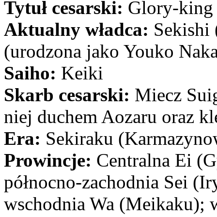
Tytuł cesarski:
Glory-king
Aktualny władca:
Sekishi
(urodzona jako Youko Nakaj
Saiho:
Keiki
Skarb cesarski:
Miecz Suig
niej duchem Aozaru oraz k
Era:
Sekiraku (Karmazyno
Prowincje:
Centralna Ei (G
północno-zachodnia Sei (Ir
wschodnia Wa (Meikaku); 