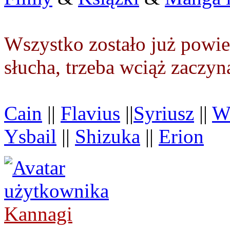
Wszystko zostało już powie
słucha, trzeba wciąż zaczy
Cain
||
Flavius
||
Syriusz
||
Wi
Ysbail
||
Shizuka
||
Erion
Kannagi