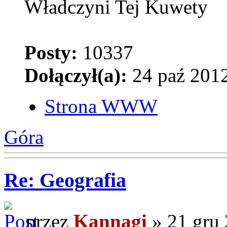
Władczyni Tej Kuwety
Posty:
10337
Dołączył(a):
24 paź 2012
Strona WWW
Góra
Re: Geografia
przez
Kannagi
» 21 gru 