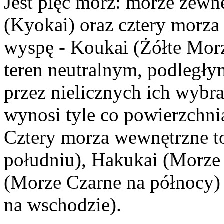
Jest pięć mórz: morze zew
(Kyokai) oraz cztery morza
wyspę - Koukai (Żółte Morz
teren neutralnym, podległ
przez nielicznych ich wyb
wynosi tyle co powierzchni
Cztery morza wewnętrzne t
południu), Hakukai (Morze 
(Morze Czarne na północy) 
na wschodzie).