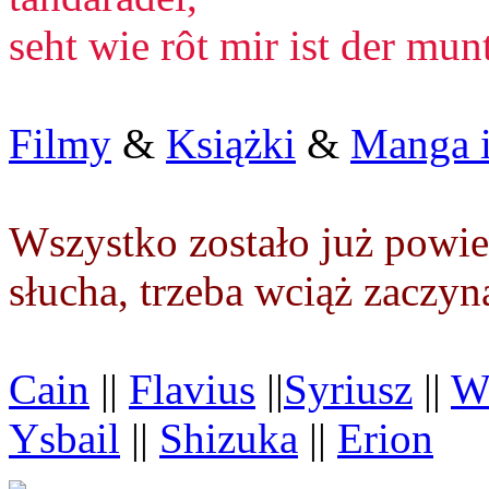
seht wie rôt mir ist der mun
Filmy
&
Książki
&
Manga i
Wszystko zostało już powie
słucha, trzeba wciąż zaczy
Cain
||
Flavius
||
Syriusz
||
Wi
Ysbail
||
Shizuka
||
Erion