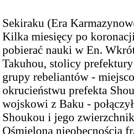
Sekiraku (Era Karmazynowej
Kilka miesięcy po koronacj
pobierać nauki w En. Wkrót
Takuhou, stolicy prefektur
grupy rebeliantów - miejsco
okrucieństwu prefekta Shou
wojskowi z Baku - połączył
Shoukou i jego zwierzchni
Ośmielona nieobecnością fr