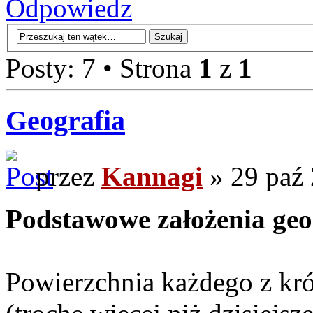
Odpowiedz
Posty: 7 • Strona
1
z
1
Geografia
przez
Kannagi
» 29 paź 
Podstawowe założenia geo
Powierzchnia każdego z kr