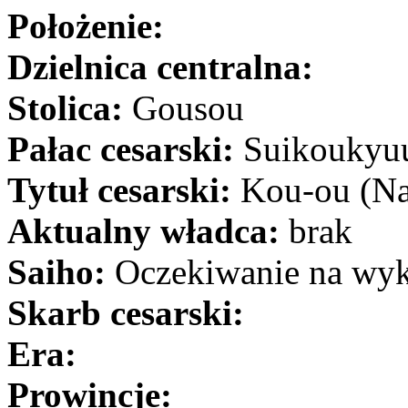
Położenie:
Dzielnica centralna:
Stolica:
Gousou
Pałac cesarski:
Suikoukyuu
Tytuł cesarski:
Kou-ou (Na
Aktualny władca:
brak
Saiho:
Oczekiwanie na wykl
Skarb cesarski:
Era:
Prowincje: