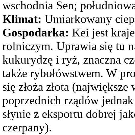
wschodnia Sen; południowa
Klimat:
Umiarkowany ciep
Gospodarka:
Kei jest kraj
rolniczym. Uprawia się tu n
kukurydzę i ryż, znaczna cz
także rybołówstwem. W prow
się złoża złota (największ
poprzednich rządów jednak
słynie z eksportu dobrej jak
czerpany).