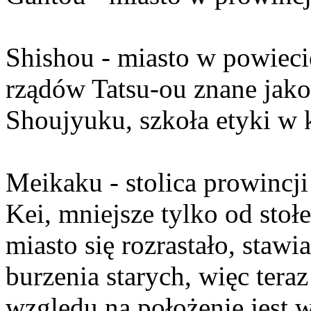
Shishou - miasto w powieci
rządów Tatsu-ou znane jako 
Shoujyuku, szkoła etyki w 
Meikaku - stolica prowincj
Kei, mniejsze tylko od sto
miasto się rozrastało, staw
burzenia starych, więc tera
względu na położenie jest