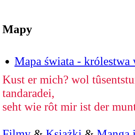
Mapy
Mapa świata - królestwa 
Kust er mich? wol tûsentstu
tandaradei,
seht wie rôt mir ist der mun
Filmy
&
Książki
&
Manga i